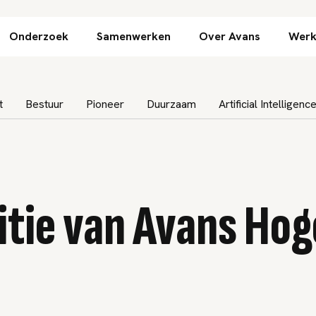
Direct naar inhoud
Onderzoek
Samenwerken
Over Avans
Werk
t
Bestuur
Pioneer
Duurzaam
Artificial Intelligenc
tie van Avans Ho