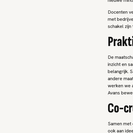
nieuwe mino
Docenten ve
met bedrijve
schakel zijn
Prakt
De maatschap
inzicht en s
belangrijk. 
andere maat
werken we aa
Avans beweeg
Co-cr
Samen met on
ook aan ide