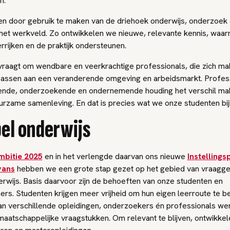
n.
een door gebruik te maken van de driehoek onderwijs, onderzoek 
 het werkveld. Zo ontwikkelen we nieuwe, relevante kennis, wa
rrijken en de praktijk ondersteunen.
 vraagt om wendbare en veerkrachtige professionals, die zich mak
assen aan een veranderende omgeving en arbeidsmarkt. Profess
ende, onderzoekende en ondernemende houding het verschil mak
urzame samenleving. En dat is precies wat we onze studenten bi
bel onderwijs
mbitie 2025
en in het verlengde daarvan ons nieuwe
Instellings
vans
hebben we een grote stap gezet op het gebied van vraagge
erwijs. Basis daarvoor zijn de behoeften van onze studenten en
ners. Studenten krijgen meer vrijheid om hun eigen leerroute te b
an verschillende opleidingen, onderzoekers én professionals we
maatschappelijke vraagstukken. Om relevant te blijven, ontwikke