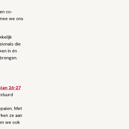
en co-
armee we ons
kelijk
ionals die
en in én
jbrengen.
plan 26-27
stuurd
epalen. Met
rken ze aan
len we ook