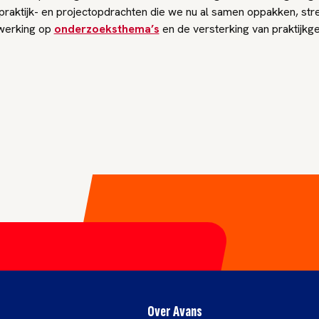
 praktijk- en projectopdrachten die we nu al samen oppakken, st
werking op
onderzoeksthema’s
en de versterking van praktijkge
Over Avans