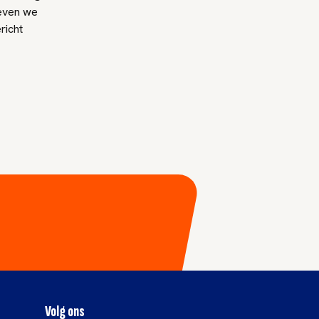
reven we
richt
Volg ons