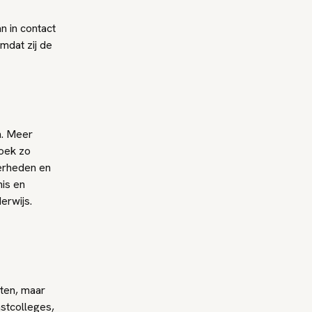
n in contact
mdat zij de
n. Meer
zoek zo
verheden en
is en
erwijs.
nten, maar
stcolleges,