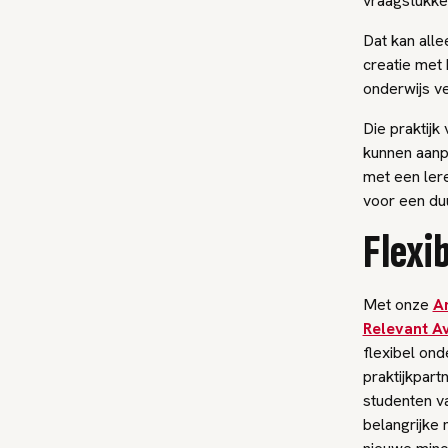
vraagstukke
Dat kan all
creatie met
onderwijs ve
Die praktijk
kunnen aanp
met een ler
voor een du
Flexi
Met onze
A
Relevant A
flexibel ond
praktijkpart
studenten v
belangrijke 