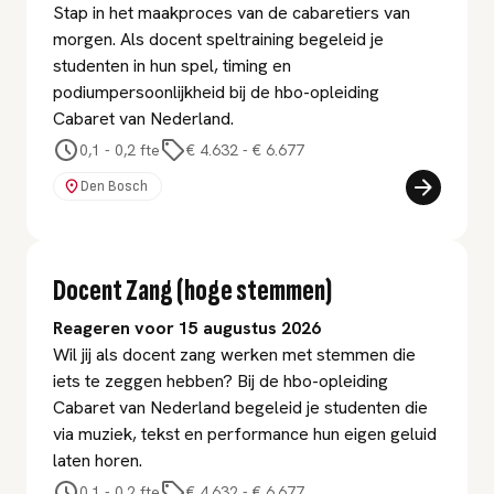
Stap in het maakproces van de cabaretiers van
morgen. Als docent speltraining begeleid je
studenten in hun spel, timing en
podiumpersoonlijkheid bij de hbo-opleiding
Cabaret van Nederland.
0,1 - 0,2 fte
€ 4.632
-
€ 6.677
Den Bosch
Docent Zang (hoge stemmen)
Reageren voor 15 augustus 2026
Wil jij als docent zang werken met stemmen die
iets te zeggen hebben? Bij de hbo-opleiding
Cabaret van Nederland begeleid je studenten die
via muziek, tekst en performance hun eigen geluid
laten horen.
0,1 - 0,2 fte
€ 4.632
-
€ 6.677