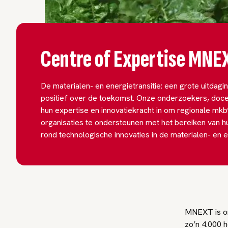
Centre of Expertise MNE
De materialen- en energietransitie: een grote uitdag
positief over de toekomst. Onze onderzoekers, doce
hun expertise en innovatiekracht in om regionale mk
organisaties te ondersteunen met het bereiken van h
rond technologische innovaties in de materialen- en e
MNEXT is on
zo’n 4.000 h