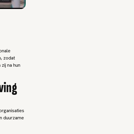
onale
, zodat
zij na hun
ving
rganisaties
een duurzame