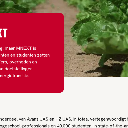
XT
ing, maar MNEXT is
nten en studenten zetten
b’ers, overheden en
un doelstellingen
nergietransitie.
derdeel van Avans UAS en HZ UAS. In totaal vertegenwoordigt
ogeschool-professionals en 40.000 studenten. In state-of-the-art 