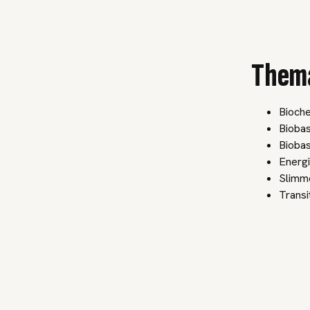
Them
Bioch
Biobas
Biobas
Energi
Slimm
Transi