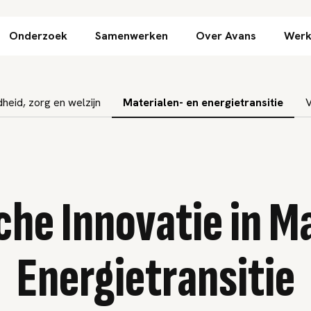
Direct naar inhoud
Onderzoek
Samenwerken
Over Avans
Werk
eid, zorg en welzijn
Materialen- en energietransitie
V
he Innovatie in M
Energietransitie