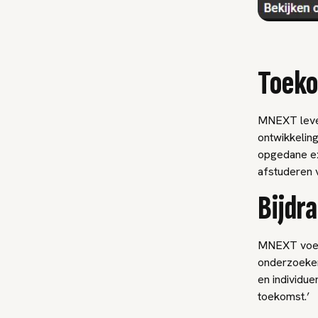
Toeko
MNEXT lever
ontwikkeling
opgedane exp
afstuderen 
Bijdr
MNEXT voert
onderzoeker
en individue
toekomst.’