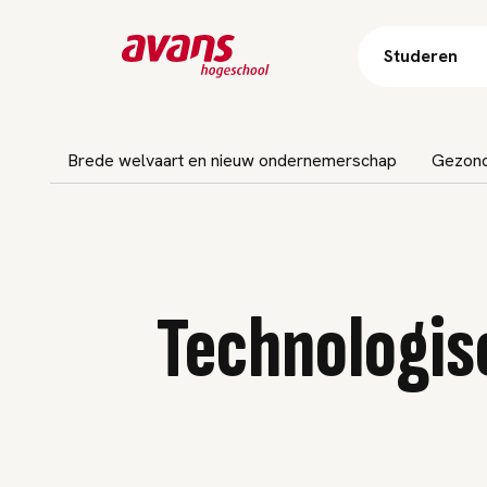
Studeren
navigatie overslaan
Brede welvaart en nieuw ondernemerschap
Gezondh
Technologisc