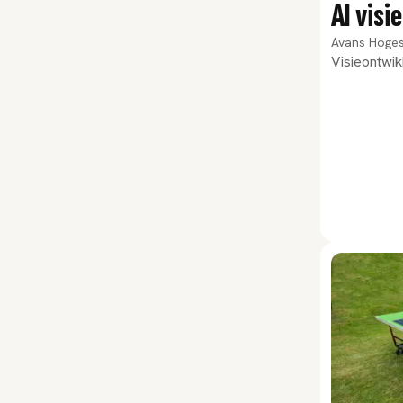
AI vis
Avans Hoge
Visieontwik