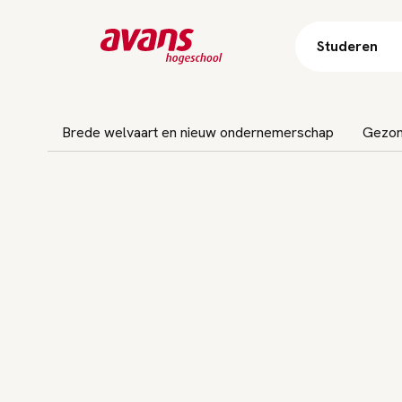
Studeren
bnavigatie overslaan
Brede welvaart en nieuw ondernemerschap
Gezond