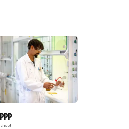
APPP
school