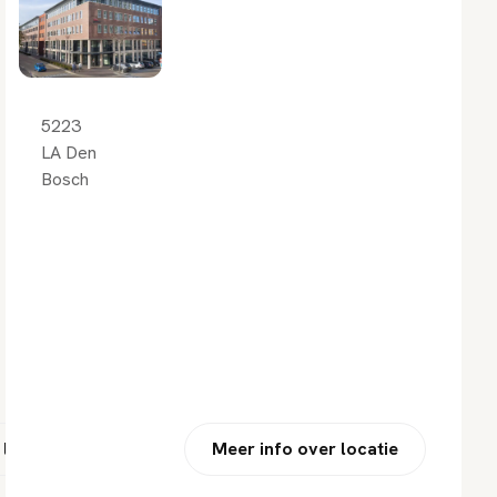
5223
LA Den
Bosch
 locatie
Meer info over locatie