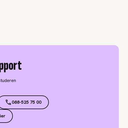
pport
studeren
088-525 75 00
ier