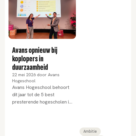
Avans opnieuw bij
koplopers in
duurzaamheid
22 mei 2026
door
Avans
Hogeschool
Avans Hogeschool behoort
dit jaar tot de 5 best
presterende hogescholen in
de SustainaBul 2026, de
landelijke
duurzaamheidsranglijst voor
het hoger onderwijs.
Ambitie