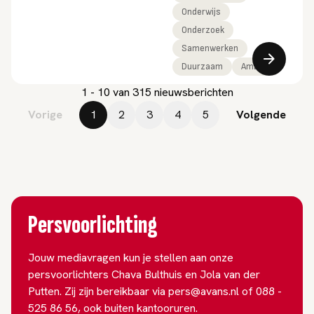
Onderwijs
Onderzoek
Samenwerken
Duurzaam
Ambitie
1 - 10 van 315 nieuwsberichten
Vorige
1
2
3
4
5
Volgende
Persvoorlichting
Jouw mediavragen kun je stellen aan onze
persvoorlichters Chava Bulthuis en Jola van der
Putten. Zij zijn bereikbaar via pers@avans.nl of 088 -
525 86 56, ook buiten kantooruren.