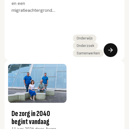
en een
migratieachtergrond
herkent haar omgeving niet
meer. Plotseling spreekt
ze alleen nog haar
moedertaal. Haar familie
Onderwijs
probeert haar gerust te
Onderzoek
stellen, maar niets lijkt
Samenwerken
binnen te komen. Tijdens
deze voorstelling van
theatergroep Kullis wordt
de verwarring, het verdriet
en de machteloosheid
voelbaar dichtbij gebracht.
De zorg in 2040
begint vandaag
11 juni 2026
door
Avans