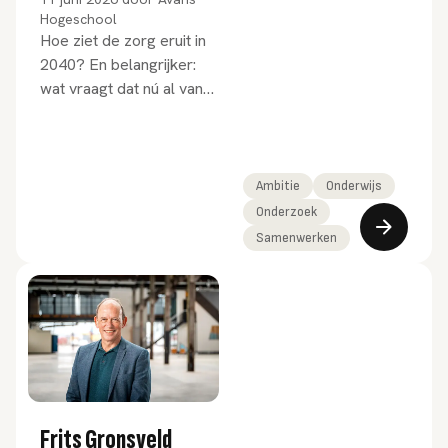
Hogeschool
Hoe ziet de zorg eruit in
2040? En belangrijker:
wat vraagt dat nú al van
de keuzes die we
maken? In de nieuwe
Avans-module
Toekomstgericht
Ambitie
Onderwijs
organiseren in de zorg
Onderzoek
leren deeltijdstudenten
Samenwerken
om vooruit te kijken én
anders te denken.
Frits Gronsveld