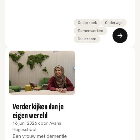
ambitieuze doelen
afgesproken: minder
CO₂, meer duurzame
Onderzoek
Onderwijs
energie. Maar hoe die
Samenwerken
doelen in de praktijk
Duurzaam
bereikt moesten
worden, was nog
allesbehalve duidelijk.
Verder kijken dan je
eigen wereld
16 juni 2026
door
Avans
Hogeschool
Een vrouw met dementie