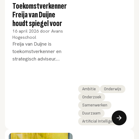
Toekomstverkenner
Freija van Duijne
houdt spiegel voor
16 april 2026
door
Avans
Hogeschool
Freija van Duijne is
toekomstverkenner en
strategisch adviseur.
Tijdens de jaarlijkse
Avansdag, die op 16 april
plaatsvond in het Koning
Willem II Stadion, hield zij
Ambitie
Onderwijs
Avans een spiegel voor.
Onderzoek
Samenwerken
Duurzaam
Artificial Intelligence