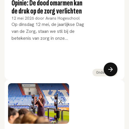
Opinie: De dood omarmen kan
de druk op de zorg verlichten
12 mei 2026
door
Avans Hogeschool
Op dinsdag 12 mei, de jaarlijkse Dag
van de Zorg, staan we stil bij de
betekenis van zorg in onze
samenleving. In dat kader lichten we
een recente opinie uit van Anne
Goossensen, Avans-lector Zorg
rond het Levenseinde. Op 5 mei
publiceerde Trouw haar bijdrage
Onderzoek
over het belang van
stervensgeletterdheid en de
betekenis daarvan voor mens en
zorg.