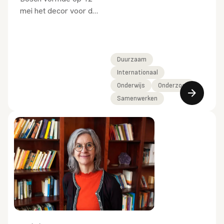
mei het decor voor de
eerste editie van
Studium Generale bij
Avans.
Duurzaam
Internationaal
Onderwijs
Onderzoek
Samenwerken