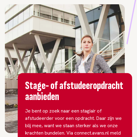
Stage- of afstudeeropdracht
aanbieden
Je bent op zoek naar een stagiair of
afstudeerder voor een opdracht. Daar zijn we
blij mee, want we staan sterker als we onze
krachten bundelen. Via connect.avans.nl meld