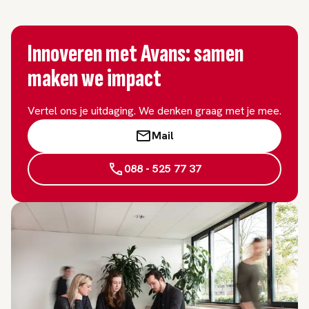
Innoveren met Avans: samen
maken we impact
Vertel ons je uitdaging. We denken graag met je mee.
Mail
088 - 525 77 37