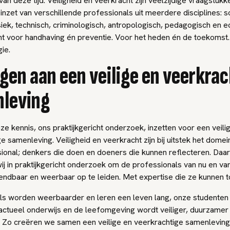
van deze tijd. Veiligheid en veerkracht zijn veelzijdige vraagstukk
inzet van verschillende professionals uit meerdere disciplines: so
ysiek, technisch, criminologisch, antropologisch, pedagogisch en 
t voor handhaving én preventie. Voor het heden én de toekomst
gie.
agen aan een veilige en veerkra
leving
nze kennis, ons praktijkgericht onderzoek, inzetten voor een veili
e samenleving. Veiligheid en veerkracht zijn bij uitstek het domei
ional; denkers die doen en doeners die kunnen reflecteren. Daa
ij in praktijkgericht onderzoek om de professionals van nu en va
ndbaar en weerbaar op te leiden. Met expertise die ze kunnen 
ls worden weerbaarder en leren een leven lang, onze studenten 
 actueel onderwijs en de leefomgeving wordt veiliger, duurzamer
. Zo creëren we samen een veilige en veerkrachtige samenleving