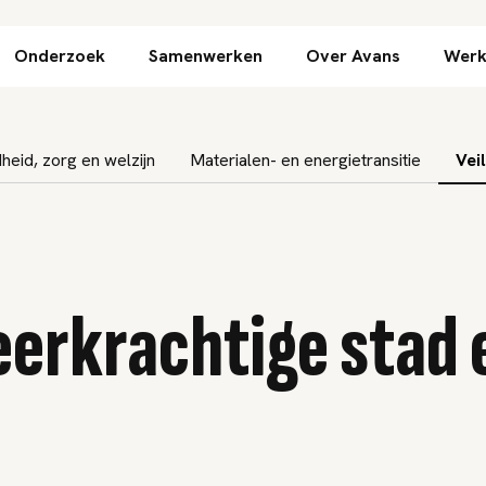
Direct naar inhoud
Onderzoek
Samenwerken
Over Avans
Werk
eid, zorg en welzijn
Materialen- en energietransitie
Vei
Veerkrachtige stad