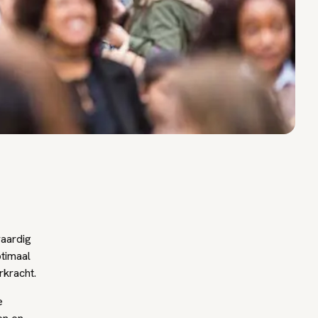
aardig
timaal
rkracht.
e