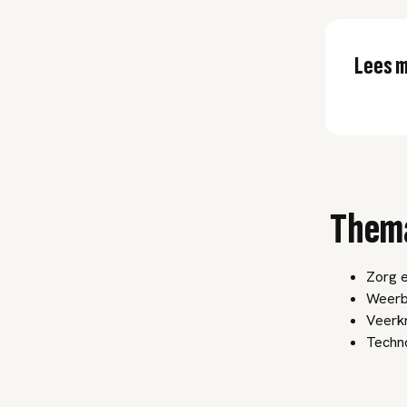
Lees m
Them
Zorg e
Weerb
Veerk
Techno