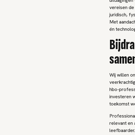
uitdagingen 
vereisen de 
juridisch, f
Met aandach
én technolo
Bijdr
samen
Wij willen o
veerkrachtig
hbo-profess
investeren w
toekomst we
Professiona
relevant en
leefbaarder