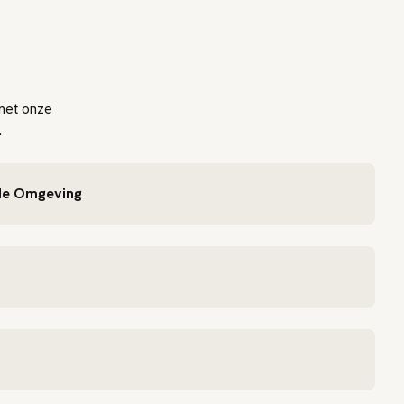
 met onze
.
e Omgeving