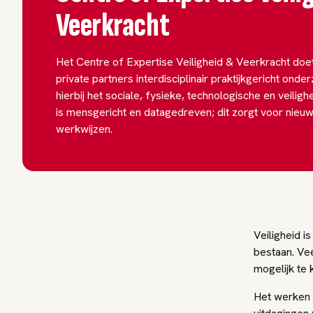
Veerkracht
Het Centre of Expertise Veiligheid & Veerkracht do
private partners interdisciplinair praktijkgericht ond
hierbij het sociale, fysieke, technologische en veili
is mensgericht en datagedreven; dit zorgt voor nieuw
werkwijzen.
Veiligheid 
bestaan. Ve
mogelijk te 
Het werken 