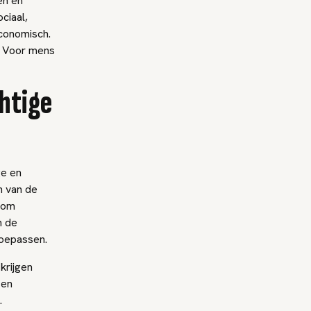
en en
ciaal,
economisch.
. Voor mens
chtige
ge en
n van de
rom
n de
toepassen.
krijgen
 en
.