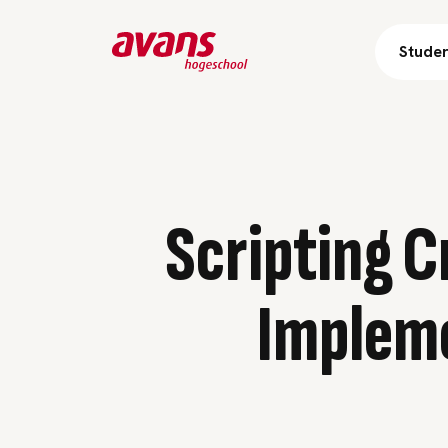
Stude
Scripting C
Impleme