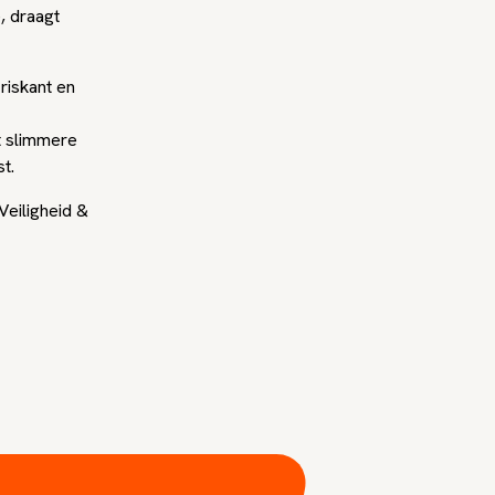
, draagt
riskant en
t slimmere
t.
Veiligheid &