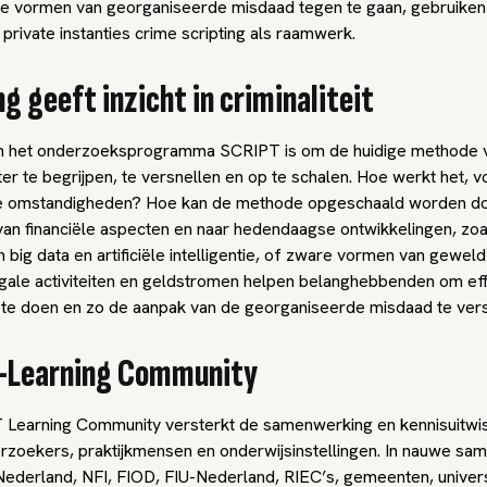
de vormen van georganiseerde misdaad tegen te gaan, gebruike
 private instanties crime scripting als raamwerk.
ng geeft inzicht in criminaliteit
n het onderzoeksprogramma SCRIPT is om de huidige methode 
ter te begrijpen, te versnellen en op te schalen. Hoe werkt het, v
e omstandigheden? Hoe kan de methode opgeschaald worden doo
 van financiële aspecten en naar hedendaagse ontwikkelingen, zoa
 big data en artificiële intelligentie, of zware vormen van gewe
llegale activiteiten en geldstromen helpen belanghebbenden om ef
s te doen en zo de aanpak van de georganiseerde misdaad te ver
-Learning Community
Learning Community versterkt de samenwerking en kennisuitwis
rzoekers, praktijkmensen en onderwijsinstellingen. In nauwe sa
 Nederland, NFI, FIOD, FIU-Nederland, RIEC’s, gemeenten, univers