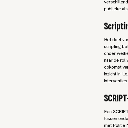
verschillen
publieke als
Scripti
Het doel va
scripting be
onder welk
naar de rol
opkomst van
inzicht in i
interventie
SCRIPT
Een SCRIPT 
tussen onde
met Politie