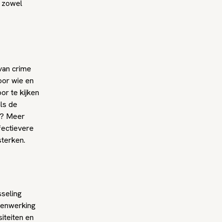
n zowel
van crime
oor wie en
r te kijken
ls de
ld? Meer
fectievere
sterken.
seling
menwerking
iteiten en