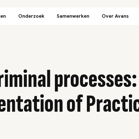
Direct naar inhoud
ren
Onderzoek
Samenwerken
Over Avans
riminal processes
ntation of Practic