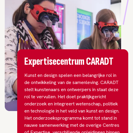
Expertisecentrum CARADT
Kunst en design spelen een belangrijke rol in
de ontwikkeling van de samenleving. CARADT
stelt kunstenaars en ontwerpers in staat deze
rol te vervullen. Het doet praktijkgericht
onderzoek en integreert wetenschap, politiek
en technologie in het veld van kunst en design.
Het onderzoeksprogramma komt tot stand in
nauwe samenwerking met de overige Centres
of Expertise, verschillende opleidingen binnen