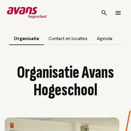
vigatie overslaan
Organisatie
Contact en locaties
Agenda
Nie
Organisatie Avans
Hogeschool