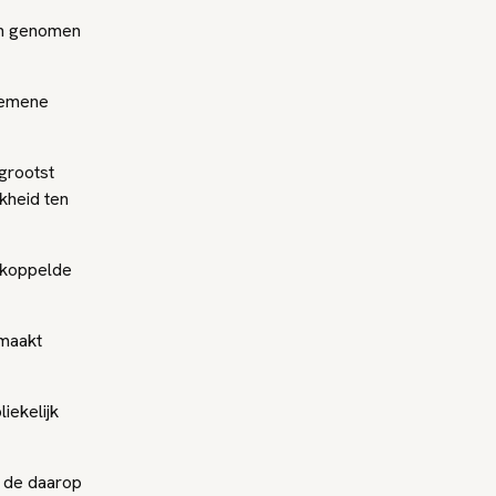
en genomen
lgemene
grootst
kheid ten
ekoppelde
 maakt
iekelijk
, de daarop