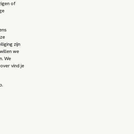
zigen of
ige
vens
nze
iging zijn
 willen we
n. We
over vind je
p.