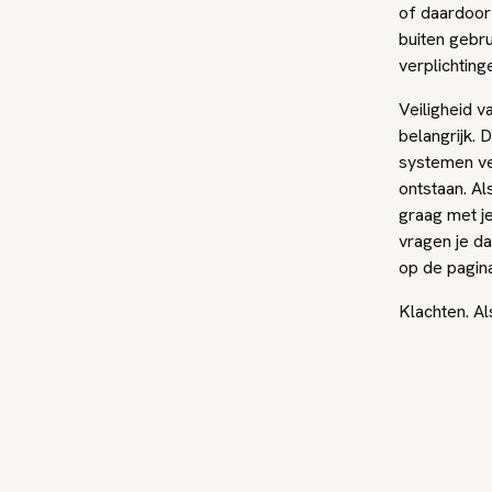
of daardoor
buiten gebr
verplichting
Veiligheid v
belangrijk.
systemen vei
ontstaan. Al
graag met j
vragen je da
op de pagin
Klachten. A