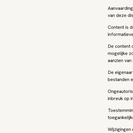
Aanvaarding
van deze di
Content is 
informatiev
De content 
mogelijke z
aanzien van 
De eigenaar
bestanden e
Ongeautoris
inbreuk op i
Toestemming
toegankelijk
Wijzigingen 