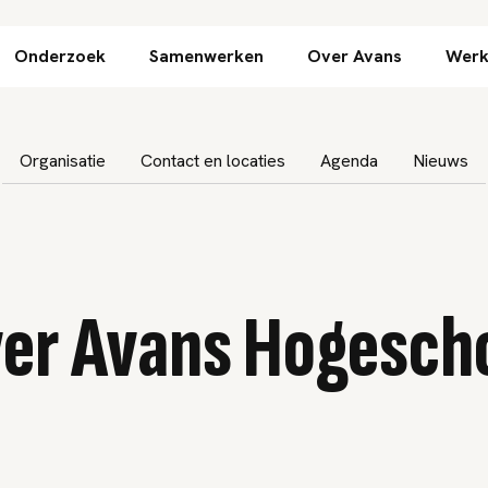
Direct naar inhoud
Onderzoek
Samenwerken
Over Avans
Werk
atie overslaan
Organisatie
Contact en locaties
Agenda
Nieuws
er Avans Hogesch