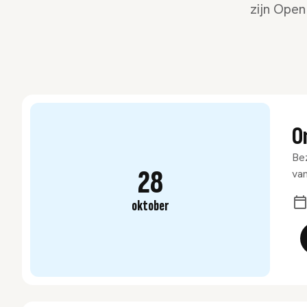
zijn Open
O
Bez
28
van
oktober