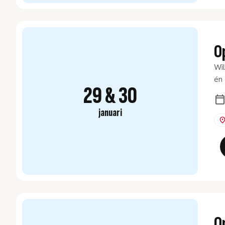
O
Wil
én 
29 & 30
januari
O