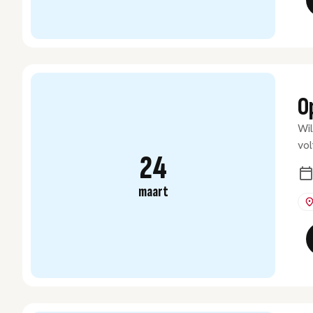
O
Wil
vol
24
maart