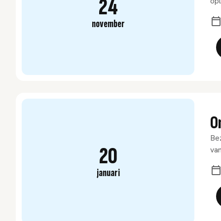
24
opl
november
O
Bez
20
van
januari