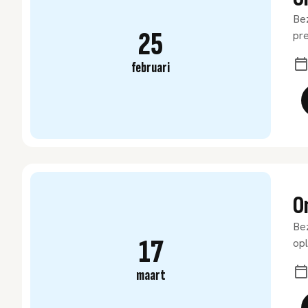
Bez
25
pre
februari
O
Bez
17
opl
maart