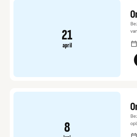
O
Bez
21
van
april
On
Bez
8
opl