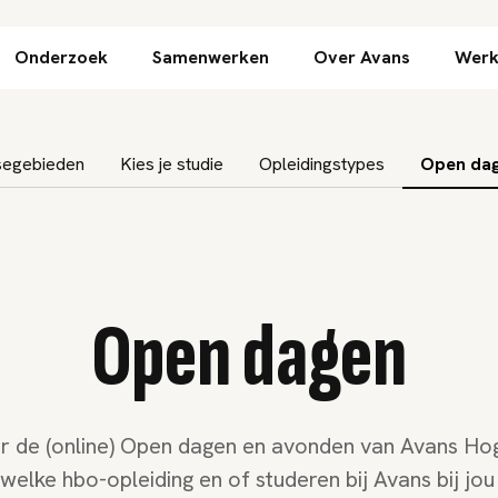
Direct naar inhoud
Onderzoek
Samenwerken
Over Avans
Werk
segebieden
Kies je studie
Opleidingstypes
Open da
Open dagen
 de (online) Open dagen en avonden van Avans Ho
elke hbo-opleiding en of studeren bij Avans bij jou