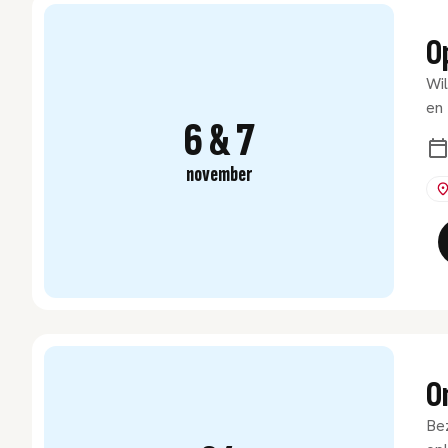
O
Wil
en 
6 & 7
november
O
Bez