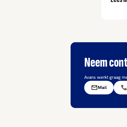
Neem cont
Avans werkt graag me
Mail