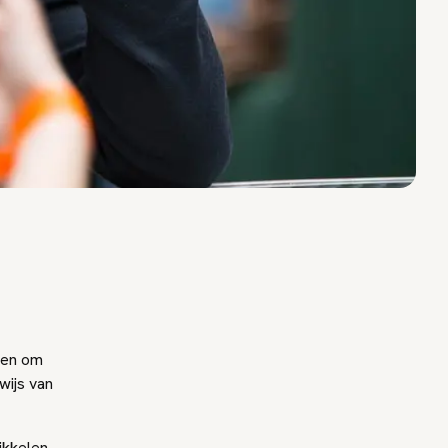
den om
wijs van
ikkelen,