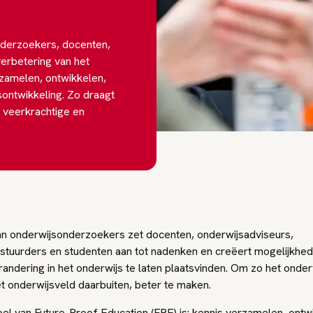
nderzoekers, docenten,
erbetering van het
rzamelen, ontwikkelen,
ontwikkeling. Zo draagt
, veerkrachtige en
n onderwijsonderzoekers zet docenten, onderwijsadviseurs,
stuurders en studenten aan tot nadenken en creëert mogelijkhe
andering in het onderwijs te laten plaatsvinden. Om zo het onder
t onderwijsveld daarbuiten, beter te maken.
el van Future-Proof Education (FPE) is: kennis verzamelen, ontw