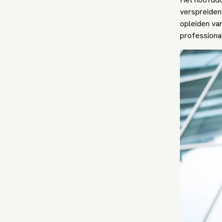
verspreiden 
opleiden va
professional