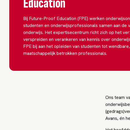
Education
Bij Future-Proof Education (FPE) werken onderwijso
studenten en onderwijsprofessionals samen aan de v
onderwijs. Het expertisecentrum richt zich op het ve
verspreiden en verankeren van kennis over onderwijs
FPE bij aan het opleiden van studenten tot wendbare
maatschappelijk betrokken professionals.
Ons team va
onderwijsbe
(gedrags)ver
Avans, én he
Het hoofddo