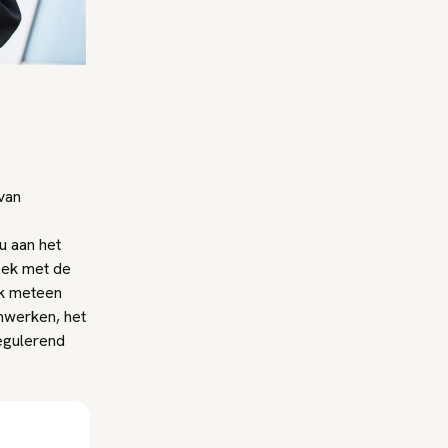
van
u aan het
oek met de
ek meteen
enwerken, het
egulerend