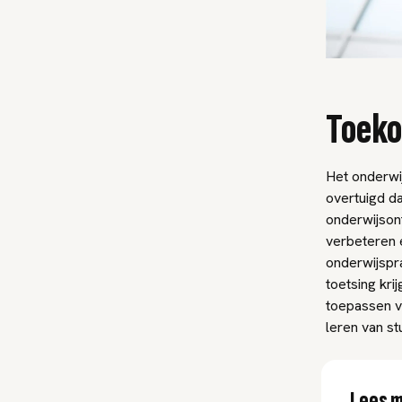
Toeko
Het onderwi
overtuigd d
onderwijson
verbeteren 
onderwijspra
toetsing kri
toepassen v
leren van st
Lees m