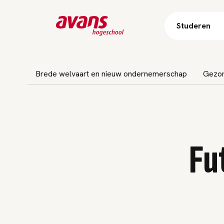
Studeren
bnavigatie overslaan
Brede welvaart en nieuw ondernemerschap
Gezon
Fu