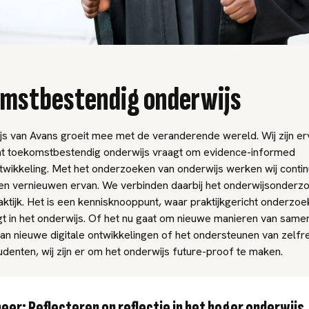
mstbestendig onderwijs
js van Avans groeit mee met de veranderende wereld. Wij zijn er
at toekomstbestendig onderwijs vraagt om evidence-informed
twikkeling. Met het onderzoeken van onderwijs werken wij contin
en vernieuwen ervan. We verbinden daarbij het onderwijsonderz
ktijk. Het is een kennisknooppunt, waar praktijkgericht onderzo
jgt in het onderwijs. Of het nu gaat om nieuwe manieren van sam
an nieuwe digitale ontwikkelingen of het ondersteunen van zelfr
udenten, wij zijn er om het onderwijs future-proof te maken.
eer: Reflecteren op reflectie in het hoger onderwijs