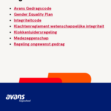
Avans Gedragscode
Gender Equality Plan
Integriteitcode
Klachtenreglement wetenschappelijke integriteit
Klokkenluidersregeling
Medezeggenschap
Regeling ongewenst gedrag