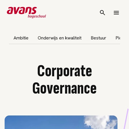
vigatie overslaan
Ambitie
Onderwijs en kwaliteit
Bestuur
Pionee
Corporate
Governance