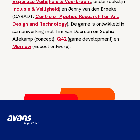
Expertise Veiligheid & Veerkracht
, onderzoekslijn
Inclusie & Veiligheid
) en Jenny van den Broeke
(CARADT:
Centre of Applied Research for Art,
Design and Technology
). De game is ontwikkeld in
samenwerking met Tim van Deursen en Sophia
Altekamp (concept),
Q42
(game development) en
Morrow
(visueel ontwerp).