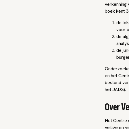
verkenning 
boek kent 3
de lo
voor o
de alg
analys
de jur
burgem
Onderzoeke
en het Centr
bestond ver
het JADS).
Over Ve
Het Centre o
veilige en 