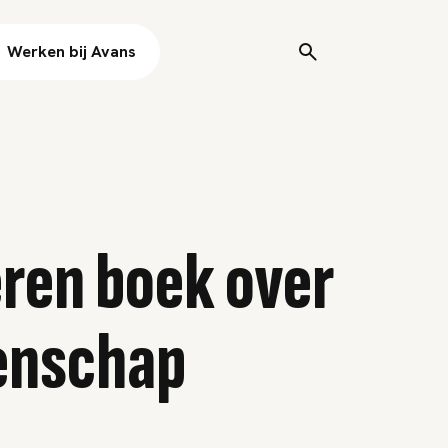
Werken bij Avans
ren boek over
enschap