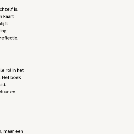
hzelf is.
n kaart
ijft
ing:
reflectie.
e rol in het
. Het boek
id.
ctuur en
n, maar een