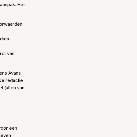
saanpak. Het
oorwaarden
data-
rol van
ens Avans
De redactie
l (allen van
voor een
leven