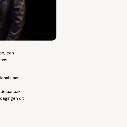
ap, een
vans
ionals aan
j de aanpak
tdagingen dit