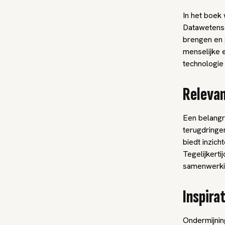
In het boek 
Datawetensc
brengen en 
menselijke e
technologie 
Releva
Een belangri
terugdringe
biedt inzich
Tegelijkerti
samenwerkin
Inspira
Ondermijni