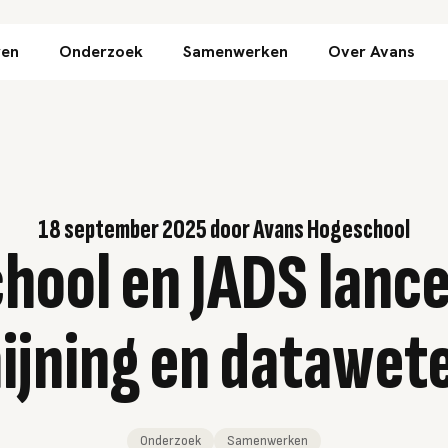
Direct naar inhoud
ren
Onderzoek
Samenwerken
Over Avans
18 september 2025
door
Avans Hogeschool
hool en JADS lance
ijning en datawet
Onderzoek
Samenwerken