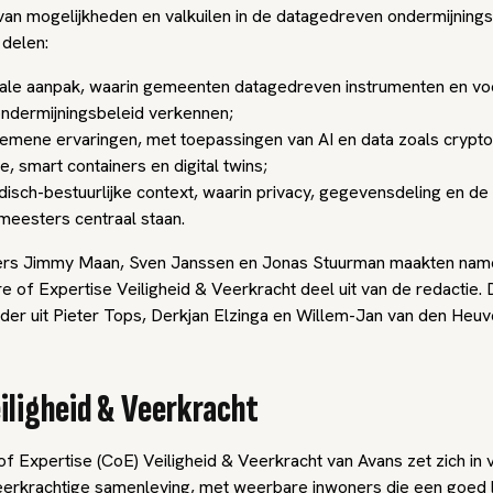
van mogelijkheden en valkuilen in de datagedreven ondermijning
 delen:
kale aanpak, waarin gemeenten datagedreven instrumenten en v
ndermijningsbeleid verkennen;
emene ervaringen, met toepassingen van AI en data zoals crypto
e, smart containers en digital twins;
idisch-bestuurlijke context, waarin privacy, gegevensdeling en de 
eesters centraal staan.
rs Jimmy Maan, Sven Janssen en Jonas Stuurman maakten nam
e of Expertise Veiligheid & Veerkracht deel uit van de redactie. 
der uit Pieter Tops, Derkjan Elzinga en Willem-Jan van den Heuve
iligheid & Veerkracht
f Expertise (CoE) Veiligheid & Veerkracht van Avans zet zich in 
veerkrachtige samenleving, met weerbare inwoners die een goed 