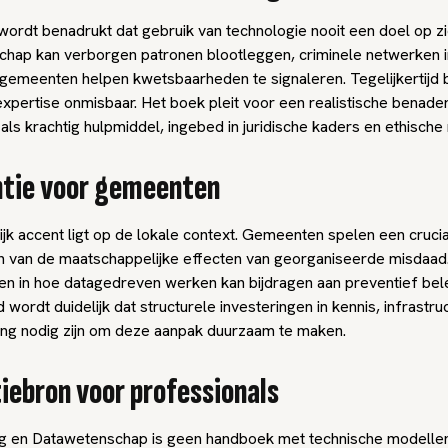
wordt benadrukt dat gebruik van technologie nooit een doel op zic
hap kan verborgen patronen blootleggen, criminele netwerken i
gemeenten helpen kwetsbaarheden te signaleren. Tegelijkertijd bl
xpertise onmisbaar. Het boek pleit voor een realistische benader
als krachtig hulpmiddel, ingebed in juridische kaders en ethische 
ntie voor gemeenten
jk accent ligt op de lokale context. Gemeenten spelen een crucial
n van de maatschappelijke effecten van georganiseerde misdaad
ten in hoe datagedreven werken kan bijdragen aan preventief bele
jd wordt duidelijk dat structurele investeringen in kennis, infrastru
g nodig zijn om deze aanpak duurzaam te maken.
tiebron voor professionals
ng en Datawetenschap
is geen handboek met technische modelle