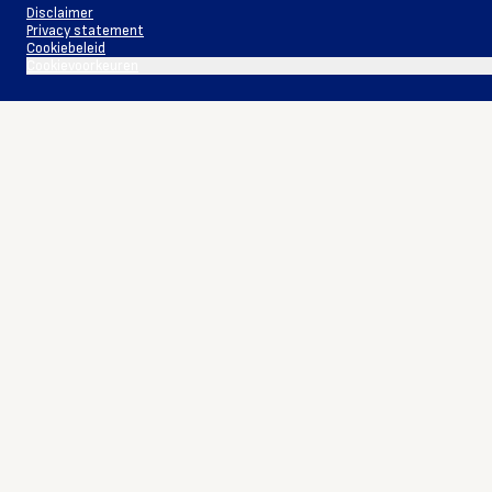
Disclaimer
Privacy statement
Cookiebeleid
Cookievoorkeuren