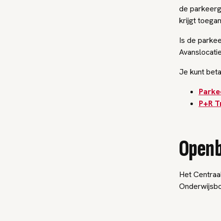
de parkeerg
krijgt toega
Is de parkee
Avanslocati
Je kunt bet
Parke
P+R T
Openb
Het Centraal
Onderwijsbo