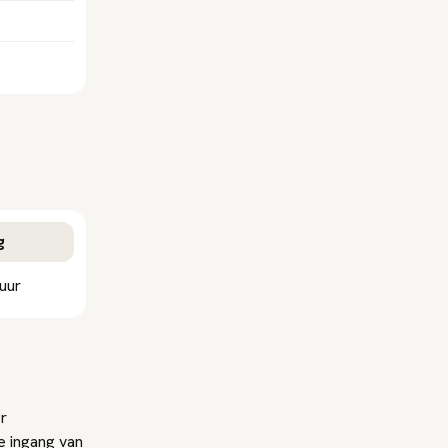
g
uur
r
 ingang van