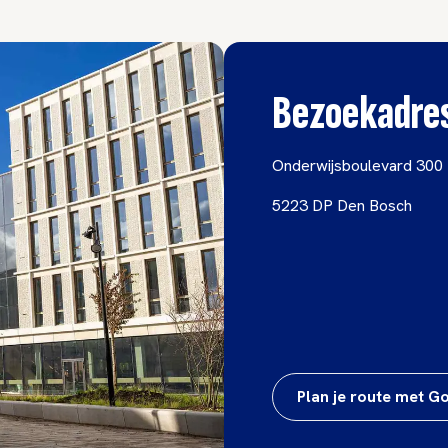
Bezoekadre
Onderwijsboulevard 300
5223 DP Den Bosch
Plan je route met 