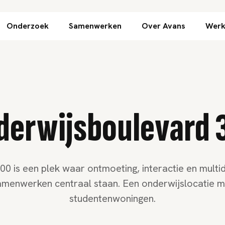
Direct naar inhoud
Onderzoek
Samenwerken
Over Avans
Werk
derwijsboulevard 
 is een plek waar ontmoeting, interactie en multidi
amenwerken centraal staan. Een onderwijslocatie m
studentenwoningen.