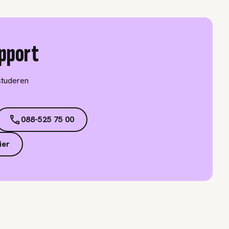
pport
studeren
088-525 75 00
ier