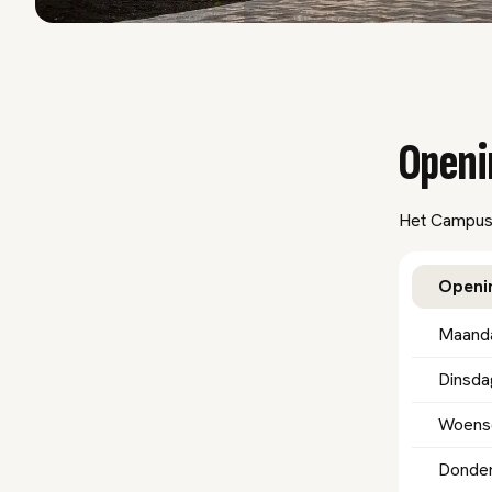
Openi
Het Campus3
Openin
Maand
Dinsda
Woens
Donde