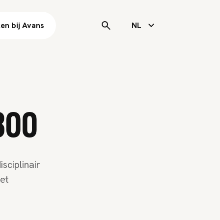
en bij Avans
NL
300
sciplinair
et