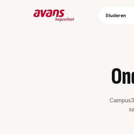
Studeren
On
Campus300
s