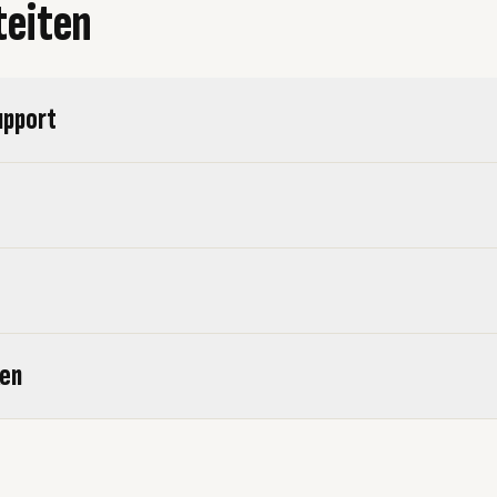
teiten
upport
en