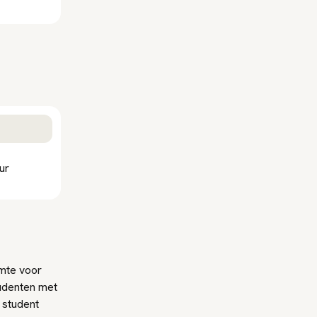
ur
imte voor
tudenten met
 student