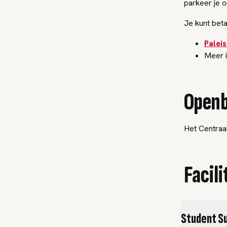
parkeer je 
Je kunt bet
Palei
Meer 
Openb
Het Centraal
Facili
Student S