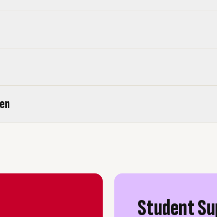
en
Student Su