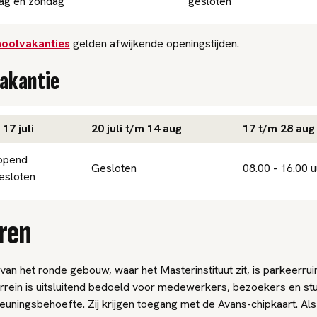
ag en zondag
gesloten
hoolvakanties
gelden afwijkende openingstijden.
akantie
17 juli
20 juli t/m 14 aug
17 t/m 28 aug
opend
Gesloten
08.00 - 16.00 u
esloten
ren
van het ronde gebouw, waar het Masterinstituut zit, is parkeerru
terrein is uitsluitend bedoeld voor medewerkers, bezoekers en s
uningsbehoefte. Zij krijgen toegang met de Avans-chipkaart. Als