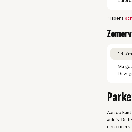
Zaterd
*Tijdens
sc
Zomerv
13 t/m 
Ma ge
Di-vr g
Parke
Aan de kant 
auto's. Dit 
een onderste