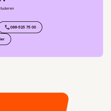
studeren
088-525 75 00
ier