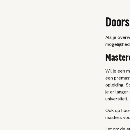
Doors
Als je overw
mogelijkhed
Mastero
Wil je een m
een premaste
opleiding. S
je er langer
universiteit.
Ook op hbo-
masters voo
Let op: de e