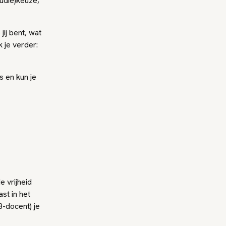
udie)keuze,
jij bent, wat
k je verder:
 en kun je
e vrijheid
st in het
-docent) je