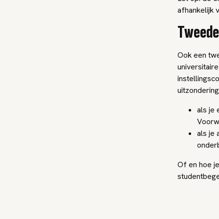
afhankelijk v
Tweede
Ook een twee
universitai
instellingsc
uitzondering
als je
Voorwa
als je
onderb
Of en hoe j
studentbegel