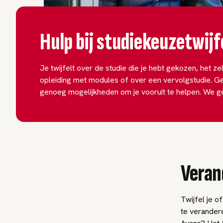
Hulp bij studiekeuzetwijf
Je twijfelt over de studie die je hebt gekozen, het z
opleiding met modules of over een vervolgstudie. Gelu
genoeg mogelijkheden om je vooruit te helpen. We ge
Veran
Twijfel je o
te verandere