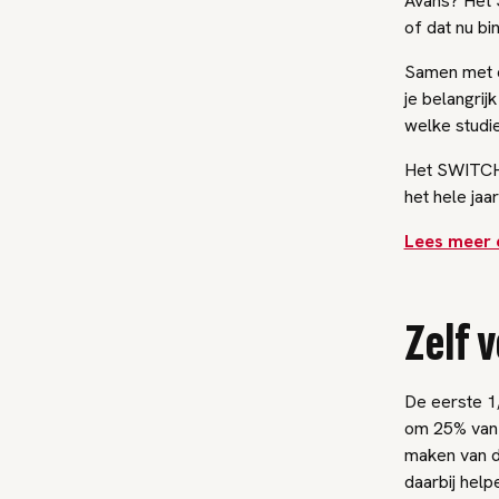
Avans? Het 
of dat nu bi
Samen met ee
je belangrijk
welke studie
Het SWITCH-
het hele jaa
Lees meer 
Zelf 
De eerste 1,
om 25% van j
maken van d
daarbij help