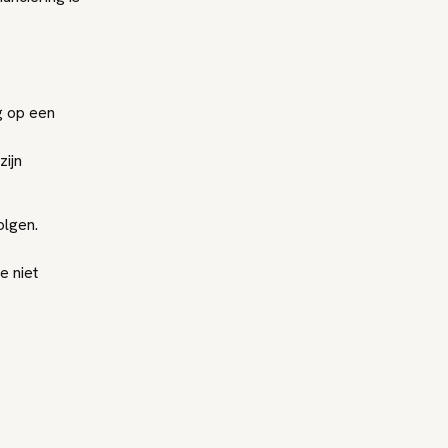
g op een
zijn
olgen.
e niet