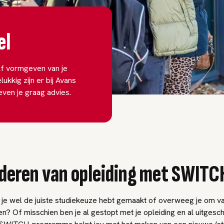
el
elf vormgeven van je
kkig zijn er bij Avans
ven je graag advies.
deren van opleiding met SWITC
f je wel de juiste studiekeuze hebt gemaakt of overweeg je om va
n? Of misschien ben je al gestopt met je opleiding en al uitgesch