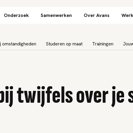
Direct naar inhoud
Onderzoek
Samenwerken
Over Avans
Werk
ij omstandigheden
Studeren op maat
Trainingen
Jouw
ij twijfels over je