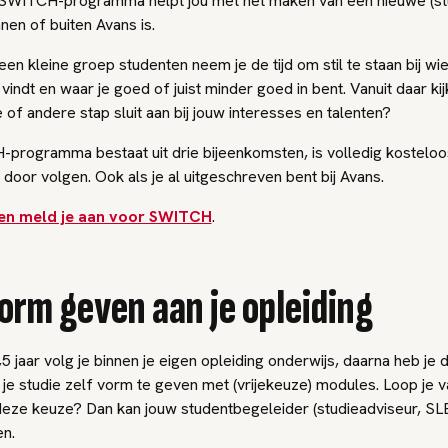
SWITCH-programma helpt jou met het maken van een nieuwe (st
nnen of buiten Avans is.
n kleine groep studenten neem je de tijd om stil te staan bij wie 
 vindt en waar je goed of juist minder goed in bent. Vanuit daar kij
 of andere stap sluit aan bij jouw interesses en talenten?
programma bestaat uit drie bijeenkomsten, is volledig kosteloos
r door volgen. Ook als je al uitgeschreven bent bij Avans.
en meld je aan voor SWITCH
.
vorm geven aan je opleiding
5 jaar volg je binnen je eigen opleiding onderwijs, daarna heb je d
e studie zelf vorm te geven met (vrijekeuze) modules. Loop je va
eze keuze? Dan kan jouw studentbegeleider (studieadviseur, SLB
en.