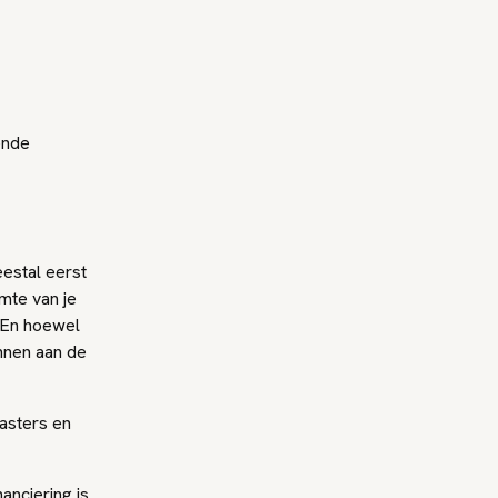
ende
eestal eerst
imte van je
. En hoewel
ennen aan de
asters en
anciering is