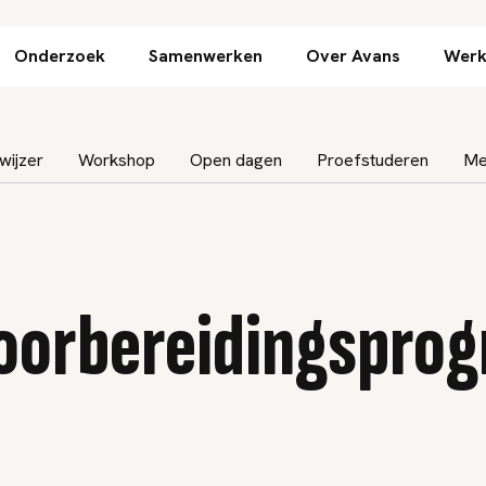
Direct naar inhoud
Onderzoek
Samenwerken
Over Avans
Werk
aan
wijzer
Workshop
Open dagen
Proefstuderen
Me
oorbereidingspro