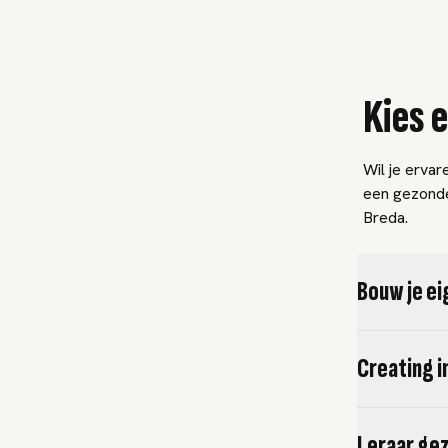
Kies 
Wil je ervare
een gezonde
Breda.
Bouw je ei
Creating i
Leraar ge