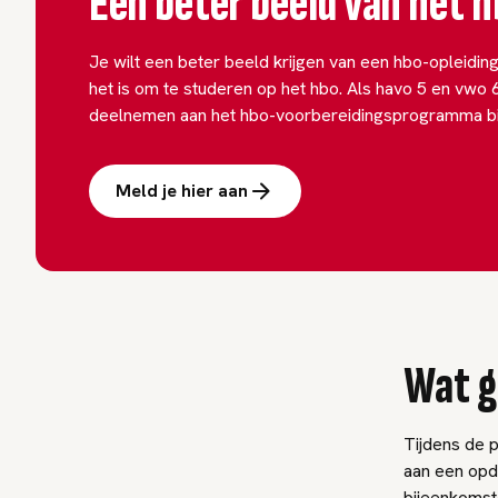
Een beter beeld van het 
Je wilt een beter beeld krijgen van een hbo-opleiding
het is om te studeren op het hbo. Als havo 5 en vwo 6
deelnemen aan het hbo-voorbereidingsprogramma bi
Meld je hier aan
Wat g
Tijdens de 
aan een opdr
bijeenkomst