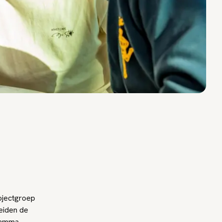
ojectgroep
eiden de
gramma