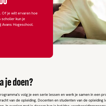
hbo
. Of je wilt ervaren hoe
 scholier kun je
j Avans Hogeschool.
a je doen?
programma's volg je een serie lessen en werk je samen in een pr
acht van de opleiding. Docenten en studenten van de opleiding l
en. In overleg met je decaan kun je het hbo-voorbereidingspro