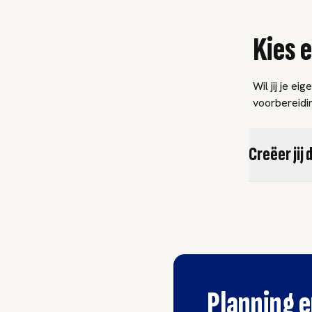
Kies 
Wil jij je e
voorbereidi
Creëer jij
Planning e