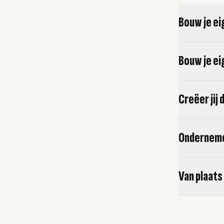
Bouw je ei
Bouw je ei
Creëer jij
Ondernem
Van plaats