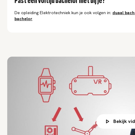
Past een voltijd bachelor niet bij je?
De opleiding Elektrotechniek kun je ook volgen in:
duaal
bach
bachelor
.
Bekijk vi