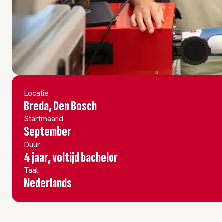
Locatie
Breda, Den Bosch
Startmaand
September
Duur
4 jaar, voltijd bachelor
Taal
Nederlands