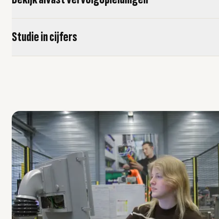
Studie in cijfers
usel overslaan