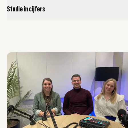
Studie in cijfers
usel overslaan