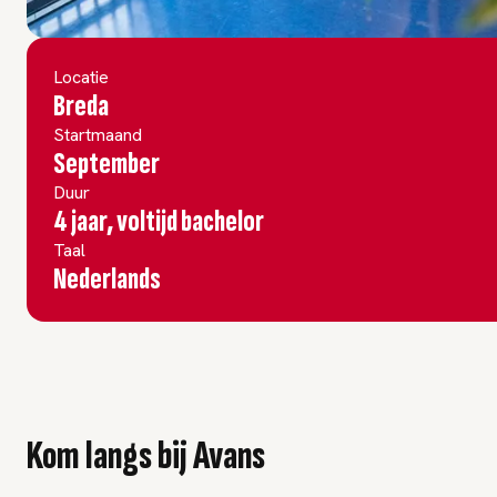
Locatie
Breda
Startmaand
September
Duur
4 jaar, voltijd bachelor
Taal
Nederlands
Kom langs bij Avans