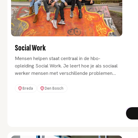
Social Work
Mensen helpen staat centraal in de hbo-
opleiding Social Work. Je leert hoe je als sociaal
werker mensen met verschillende problemen
helpt om zo zelfstandig mogelijk deel te nemen
aan de maatschappij.
Breda
Den Bosch
Bach