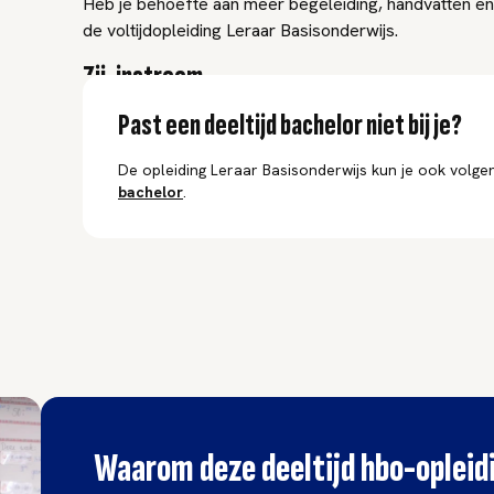
Heb je behoefte aan meer begeleiding, handvatten en s
de voltijdopleiding Leraar Basisonderwijs.
Zij-instroom
Past een deeltijd bachelor niet bij je?
Je kunt ook het tweejarige zij-instroomtraject van de 
Basisonderwijs volgen en direct als professional aan d
De opleiding Leraar Basisonderwijs kun je ook volgen
basisonderwijs. Hiervoor heb je een afgeronde vierja
bachelor
.
nodig. Je solliciteert bij een onderwijswerkgever en n
geschiktheidsonderzoek start je meteen voor de klas.
behaal je je bevoegdheid leraar basisonderwijs.
Waarom deze deeltijd hbo-opleid