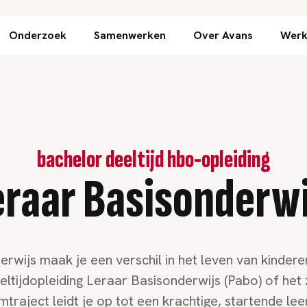
Direct naar inhoud
Onderzoek
Samenwerken
Over Avans
Werk
bachelor deeltijd hbo-opleiding
eraar Basisonderwi
derwijs maak je een verschil in het leven van kindere
eltijdopleiding Leraar Basisonderwijs (Pabo) of het z
mtraject leidt je op tot een krachtige, startende lee