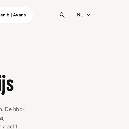
en bij Avans
NL
js
n. De hbo-
ij-
rkracht.