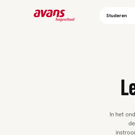
Studeren
L
In het on
de
instroo