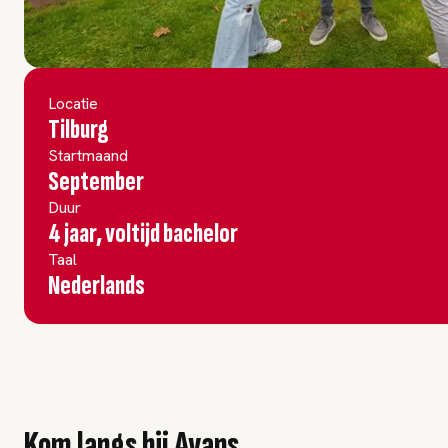
Locatie
Tilburg
Startmaand
September
Duur
4 jaar, voltijd bachelor
Taal
Nederlands
Kom langs bij Avans