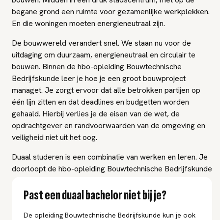
begane grond een ruimte voor gezamenlijke werkplekken.
En die woningen moeten energieneutraal zijn.
De bouwwereld verandert snel. We staan nu voor de
uitdaging om duurzaam, energieneutraal en circulair te
bouwen. Binnen de hbo-opleiding Bouwtechnische
Bedrijfskunde leer je hoe je een groot bouwproject
managet. Je zorgt ervoor dat alle betrokken partijen op
één lijn zitten en dat deadlines en budgetten worden
gehaald. Hierbij verlies je de eisen van de wet, de
opdrachtgever en randvoorwaarden van de omgeving en
veiligheid niet uit het oog.
Duaal studeren is een combinatie van werken en leren. Je
doorloopt de hbo-opleiding Bouwtechnische Bedrijfskunde
duaal terwijl je werkt bij een leerwerkbedrijf. Je bent 3 à 4
dagen bij een leerwerkbedrijf en 1 à 2 dagen op school. Bij
Past een duaal bachelor niet bij je?
deze duale opleiding leer je aan de hand van
leeruitkomsten. De opleiding bepaalt wat je leert, maar de
De opleiding Bouwtechnische Bedrijfskunde kun je ook