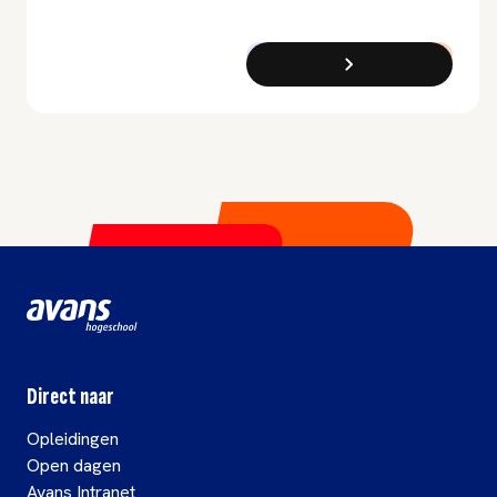
woonomgevingen
ontwerpt en
Associate Degree
Duaal
realiseert. Draag bij
aan oplossingen die
écht impact hebben
op de maatschappij.
Direct naar
Opleidingen
Open dagen
Avans Intranet