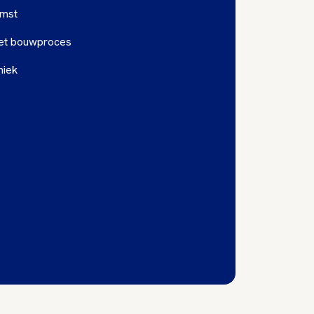
omst
 het bouwproces
niek