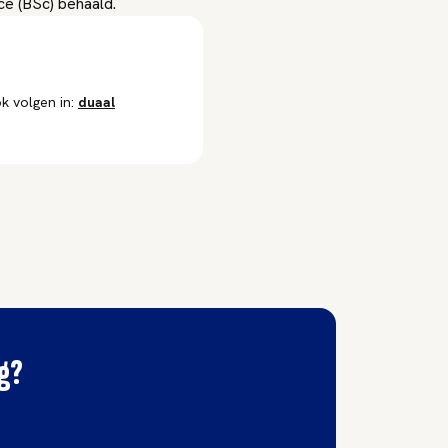
ce (BSc) behaald.
k volgen in:
duaal
ng?