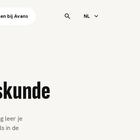
en bij Avans
NL
skunde
g leer je
s in de