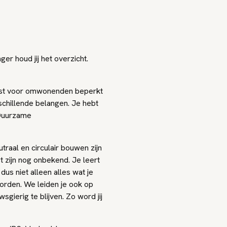
er houd jij het overzicht.
last voor omwonenden beperkt
rschillende belangen. Je hebt
 Duurzame
raal en circulair bouwen zijn
 zijn nog onbekend. Je leert
us niet alleen alles wat je
rden. We leiden je ook op
ierig te blijven. Zo word jij