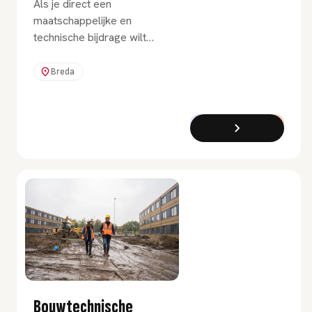
Als je direct een
maatschappelijke en
technische bijdrage wilt
leveren aan de
energietransitie, is deze
Breda
duale hbo-opleiding
Elektrotechniek wat voor jou.
Een opleiding die werken en
Bachelor
Duaal
leren combineert.
Bouwtechnische