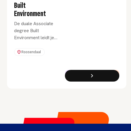
Built
Environment
De duale Associate
degree Built
Environment leidt je
op tot een
professional die
Roosendaal
weet hoe je
woonomgevingen
ontwerpt en
Associate Degree
Duaal
realiseert. Draag bij
aan oplossingen die
écht impact hebben
op de maatschappij.