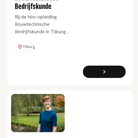
Bedrijfskunde
Bij de hbo-opleiding
Bouwtechnische
Bedrijfskunde in Tilburg
leer je waarom en hoe we
bouwen. Dat leer je zowel
Tilburg
op school als in de praktijk.
Met je voeten in de klei en
je blik vooruit.
Bachelor
Voltijd