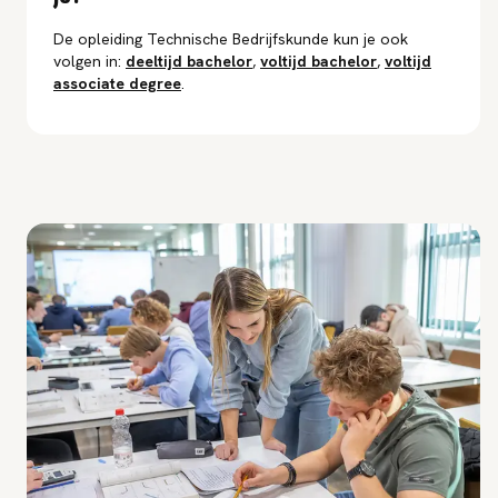
Deze hbo studierichting is onderdeel van de duale
De opleiding Technische Bedrijfskunde kun je ook
Associate degree opleiding Engineering en duurt 2 jaar.
volgen in:
deeltijd
bachelor
,
voltijd
bachelor
,
voltijd
associate degree
.