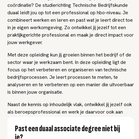
coördinatie? De studierichting Technische Bedrijfskunde
duaal leidt jou op tot een professional op hbo-niveau. Je
combineert werken en leren en past wat je leert direct toe
in je eigen werkomgeving. Zo ontwikkel jij jezelf tot een
praktijkgerichte professional en maak je direct impact voor
jouw werkgever.
Met deze opleiding kun jij groeien binnen het bedrijf of de
sector waar je werkzaam bent. In deze opleiding ligt de
focus op het verbeteren en organiseren van technische
bedrijfsprocessen. Je leert processen te meten, te
analyseren en te verbeteren op een manier die uitvoerbaar
is binnen jouw organisatie.
Naast de kennis op inhoudelijk vlak, ontwikkel jij jezelf ook
als beroepsprofessional en werk je daarvoor ook aan
andere vaardigheden. Zo ben jij in staat om de operatie te
verbinden met de strategie en ben jij uiteindelijk een
Past een duaal associate degree niet bij
gesprekspartner voor vele collega’s.
je?