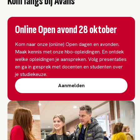
Kom langs bij Avans
Online Open avond 28 oktober
Kom naar onze (online) Open dagen en avonden.
Maak kennis met onze hbo-opleidingen. En ontdek
welke opleidingen je aanspreken. Volg presentaties
en ga in gesprek met docenten en studenten over
je studiekeuze.
Aanmelden