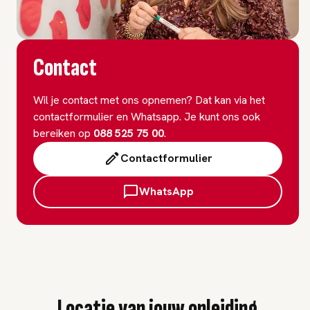
Contact
Wil je contact met ons opnemen? Dat kan via het
contactformulier en Whatsapp. Je kunt ons ook
bereiken op
088 525 75 00
.
Contactformulier
WhatsApp
Locatie van jouw opleiding