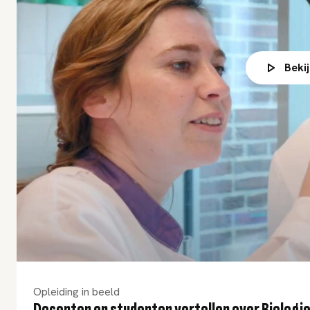
Beki
Opleiding in beeld