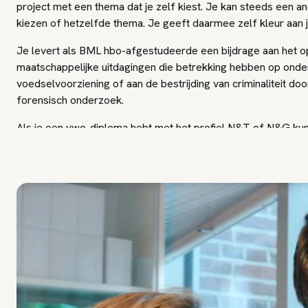
project met een thema dat je zelf kiest. Je kan steeds een a
kiezen of hetzelfde thema. Je geeft daarmee zelf kleur aan j
Je levert als BML hbo-afgestudeerde een bijdrage aan het o
maatschappelijke uitdagingen die betrekking hebben op ond
voedselvoorziening of aan de bestrijding van criminaliteit do
forensisch onderzoek.
Als je een vwo-diploma hebt met het profiel N&T of N&G kun 
jarige versnelde programma. Hiermee rond je de opleiding in 3
4 jaar.