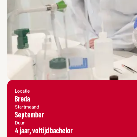
Locatie
Breda
Startmaand
September
Duur
4 jaar, voltijd bachelor