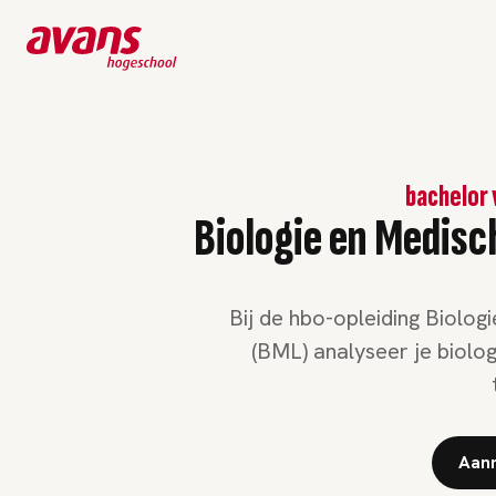
bachelor 
Biologie en Medis
Bij de hbo-opleiding Biolo
(BML) analyseer je biolo
Aanm