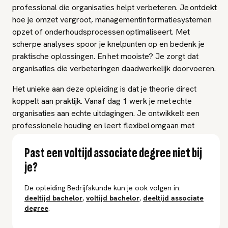
professional die organisaties helpt verbeteren. Je ontdekt
hoe je omzet vergroot, managementinformatiesystemen
opzet of onderhoudsprocessen optimaliseert. Met
scherpe analyses spoor je knelpunten op en bedenk je
praktische oplossingen. En het mooiste? Je zorgt dat
organisaties die verbeteringen daadwerkelijk doorvoeren.
Het unieke aan deze opleiding is dat je theorie direct
koppelt aan praktijk. Vanaf dag 1 werk je met echte
organisaties aan echte uitdagingen. Je ontwikkelt een
professionele houding en leert flexibel omgaan met
verandering. Zo groei je in 2 jaar uit tot een waardevolle
kracht voor allerlei organisaties.
Past een voltijd associate degree niet bij
je?
De opleiding Bedrijfskunde kun je ook volgen in:
deeltijd
bachelor
,
voltijd
bachelor
,
deeltijd
associate
degree
.