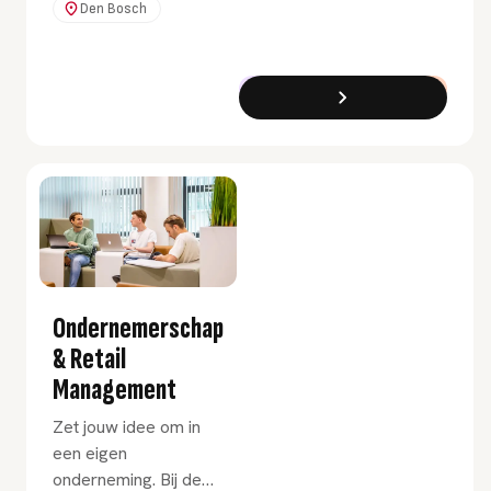
beweging? Bij de
Den Bosch
Associate degree
Management leer je
in 2 jaar hoe
Associate Degree
Voltijd
organisaties werken
én hoe je ze beter
laat functioneren.
Ondernemerschap
& Retail
Management
Zet jouw idee om in
een eigen
onderneming. Bij de