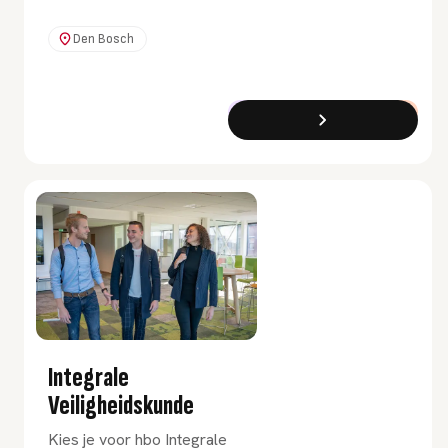
Associate degree
Ondernemerschap en
Den Bosch
Retail Management
leer je alles over
productontwikkeling
Associate Degree
Voltijd
en je bedrijf
promoten. Creëer
jouw ondernemende
mindset.
Integrale
Veiligheidskunde
Kies je voor hbo Integrale