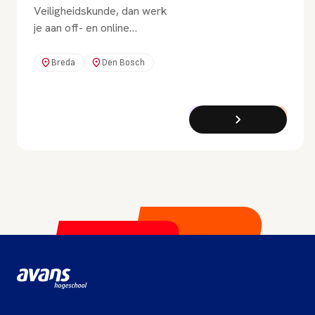
Veiligheidskunde, dan werk
je aan off- en online
veiligheidsvraagstukken. Zo
zorg je voor het
Breda
Den Bosch
veiligheidsgevoel van
mensen thuis, op het werk,
bij het uitgaan of op internet.
Bachelor
Voltijd