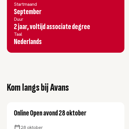
Startmaand
September
Duur
2 jaar, voltijd associate degree
Taal
Nederlands
Kom langs bij Avans
Online Open avond 28 oktober
28 oktober