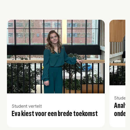
usel overslaan
Student
Analy
Student vertelt
Eva kiest voor een brede toekomst
ondern