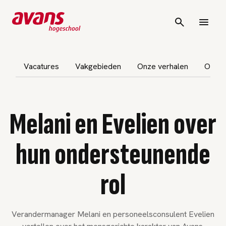
vigatie overslaan
Vacatures
Vakgebieden
Onze verhalen
Ontde
Melani en Evelien over
hun ondersteunende
rol
Verandermanager Melani en personeelsconsulent Evelien