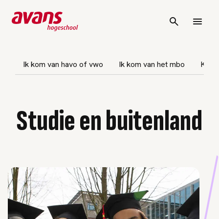
vigatie overslaan
Ik kom van havo of vwo
Ik kom van het mbo
Keuz
Studie en buitenland