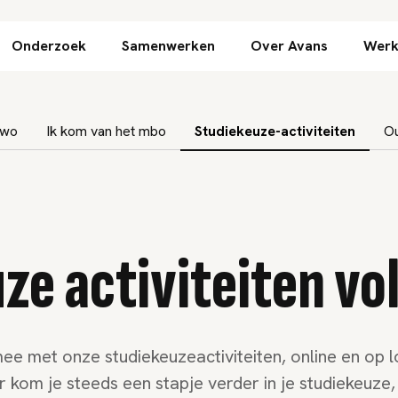
Direct naar inhoud
Onderzoek
Samenwerken
Over Avans
Werk
vwo
Ik kom van het mbo
Studiekeuze-activiteiten
Ou
ze activiteiten vol
e met onze studiekeuzeactiviteiten, online en op l
 kom je steeds een stapje verder in je studiekeuze, 