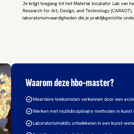
Je krijgt toegang tot het Material Incubator Lab van h
Research for Art, Design, and Technology (CARADT). H
laboratoriumvaardigheden die je praktijkgerichte ond
Ecology Futures wordt in het Engels gegeven.
Waarom deze hbo-master?
Meerdere toekomsten verkennen door een ecolo
Werken met multidisciplinaire methoden in kunst
Laboratoriumskills ontwikkelen in een kunst-wet