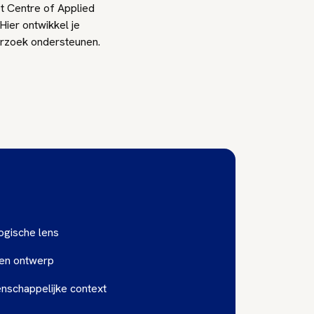
et Centre of Applied
ier ontwikkel je
erzoek ondersteunen.
gische lens
 en ontwerp
enschappelijke context