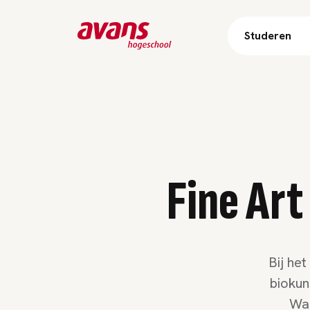
Studeren
Fine Art
Bij he
biokun
Waa