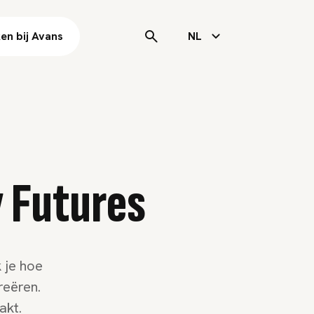
en bij Avans
NL
y Futures
 je hoe
reëren.
akt.