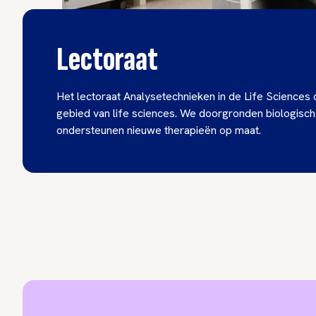
Lectoraat
Het lectoraat Analysetechnieken in de Life Sciences
gebied van life sciences. We doorgronden biologisc
ondersteunen nieuwe therapieën op maat.