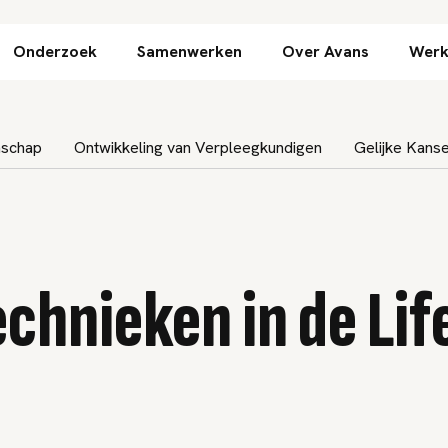
Direct naar inhoud
Onderzoek
Samenwerken
Over Avans
Werk
nschap
Ontwikkeling van Verpleegkundigen
Gelijke Kan
chnieken in de Lif