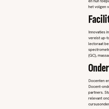
en hun toepa
het volgen 
Facili
Innovaties i
vereist up-
lectoraat be
spectrometr
(GC), massa
Onder
Docenten en
Docent-onde
partners. S
relevant on
cursusonder