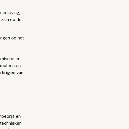
amenleving,
 zich op de
ingen op het
emische en
iomoleculen
rkrijgen van
nbedrijf en
etechnieken