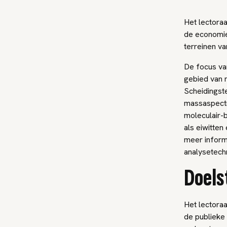
Het lectoraa
de economie
terreinen v
De focus van
gebied van 
Scheidingst
massaspectr
moleculair-b
als eiwitte
meer informa
analysetech
Doels
Het lectoraa
de publieke