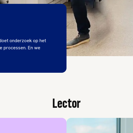
 doet onderzoek op het
he processen. En we
Lector