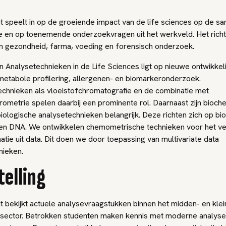
t speelt in op de groeiende impact van de life sciences op de s
 en op toenemende onderzoekvragen uit het werkveld. Het richt
an gezondheid, farma, voeding en forensisch onderzoek.
 Analysetechnieken in de Life Sciences ligt op nieuwe ontwikkel
metabole profilering, allergenen- en biomarkeronderzoek.
echnieken als vloeistofchromatografie en de combinatie met
ometrie spelen daarbij een prominente rol. Daarnaast zijn bioch
iologische analysetechnieken belangrijk. Deze richten zich op b
n en DNA. We ontwikkelen chemometrische technieken voor het ve
tie uit data. Dit doen we door toepassing van multivariate data
nieken.
telling
t bekijkt actuele analysevraagstukken binnen het midden- en klei
 sector. Betrokken studenten maken kennis met moderne analys