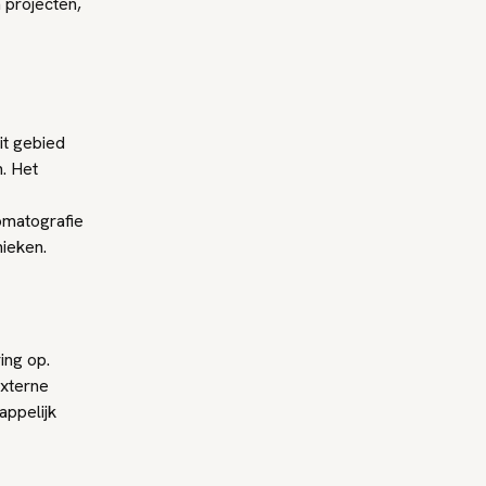
 projecten,
it gebied
. Het
omatografie
nieken.
ing op.
externe
ppelijk