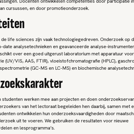
ssingen. Docenten ontwikkelen competenties door participatie in
van cursussen, en door promotieonderzoek.
teiten
n de life sciences zijn vaak technologiegedreven. Onderzoek op d
to-date analysetechnieken en geavanceerde analyse-instrumenten
schikt over een goed uitgerust laboratorium met apparatuur voor
ie (UV/VIS, AAS, FTIR), vloeistofchromatografie (HPLC), gaschr
spectrometrie (GC-MS en LC-MS) en biochemische analysetech
zoekskarakter
 studenten werken mee aan projecten en doen onderzoekservar
rzoekers van het lectoraat begeleiden hen daarbij, samen met 
tudenten ontwikkelen hun onderzoeksvaardigheden door maatscha
derzoek uit te voeren. We gebruiken de resultaten voor nieuwe
delen en lesprogramma’s.