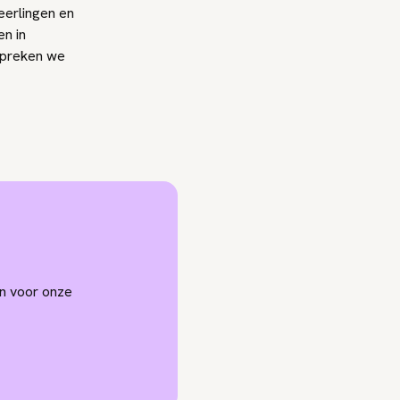
eerlingen en
en in
spreken we
an voor onze