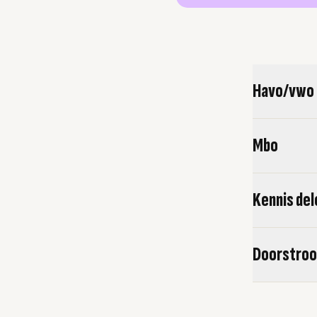
Havo/vwo
Mbo
Kennis de
Doorstroo