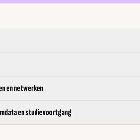
len en netwerken
mdata en studievoortgang