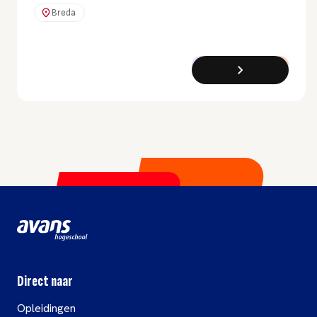
je duurzame energie
Breda
produceert, rendementen
verhoogt en schadelijke
stoffen vermindert.
Cursus
Deeltijd
Direct naar
Opleidingen