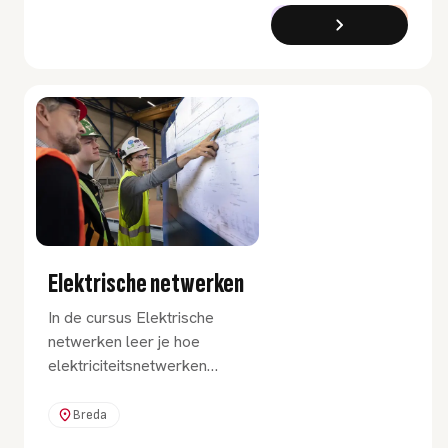
2D-tekeningen.
Cursus
Deeltijd
Elektrische netwerken
In de cursus Elektrische
netwerken leer je hoe
elektriciteitsnetwerken
werken, gefocust op
analyse, componenten,
Breda
beveiliging en