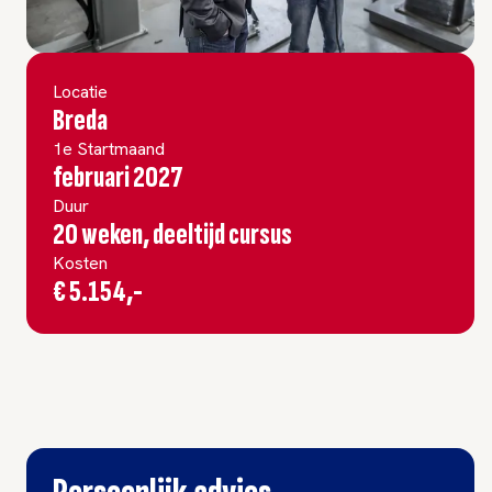
Locatie
Breda
1e Startmaand
februari 2027
Duur
20 weken, deeltijd cursus
Kosten
€ 5.154,-