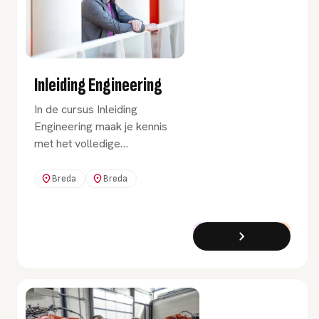
Inleiding Engineering
In de cursus Inleiding
Engineering maak je kennis
met het volledige
engineeringsproces en onze
4 profielen. Breng je
Breda
Breda
wiskunde en natuurkunde op
niveau en start sterk aan de
Associate degree
Cursus
Deeltijd
Engineering.