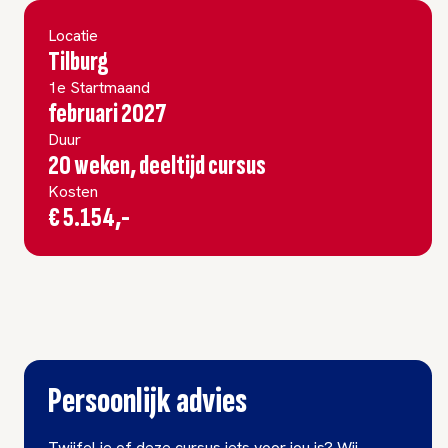
Locatie
Tilburg
1e Startmaand
februari 2027
Duur
20 weken, deeltijd cursus
Kosten
€ 5.154,-
Persoonlijk advies
Twijfel je of deze cursus iets voor jou is? Wij