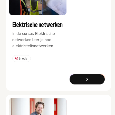
Elektrische netwerken
In de cursus Elektrische
netwerken leer je hoe
elektriciteitsnetwerken
werken, gefocust op
analyse, componenten,
Breda
beveiliging en
automatisering. Gericht op
de energietransitie in
Cursus
Deeltijd
elektrische netwerken.