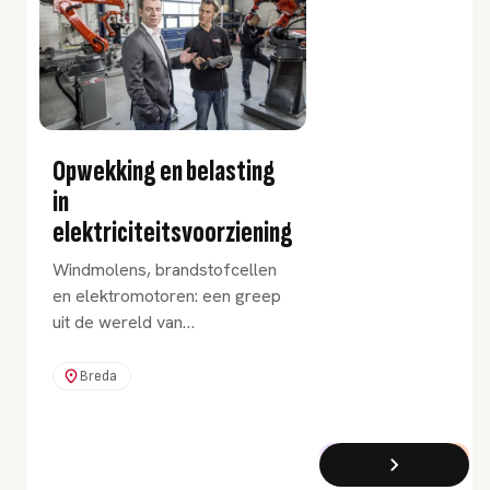
Opwekking en belasting
in
elektriciteitsvoorziening
Windmolens, brandstofcellen
en elektromotoren: een greep
uit de wereld van
energieopwekking. De cursus
Opwekking en belasting in
Breda
elektriciteitsvoorziening geeft
je inzicht in alle facetten
hiervan.
Cursus
Deeltijd