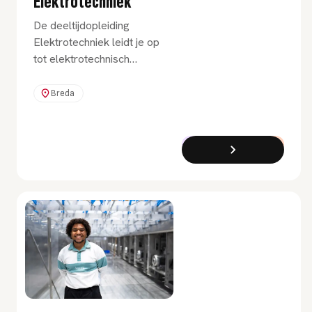
Elektrotechniek
De deeltijdopleiding
Elektrotechniek leidt je op
tot elektrotechnisch
ingenieur met een
energiebewuste instelling,
Breda
een maatschappelijke blik
en een commerciële
houding.
Bachelor
Deeltijd