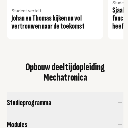
Student
Sjaak 
Student vertelt
Johan en Thomas kijken nu vol
functi
vertrouwen naar de toekomst
heeft
Opbouw deeltijdopleiding
Mechatronica
Studieprogramma
Modules