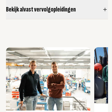
Bekijk alvast vervolgopleidingen
usel overslaan