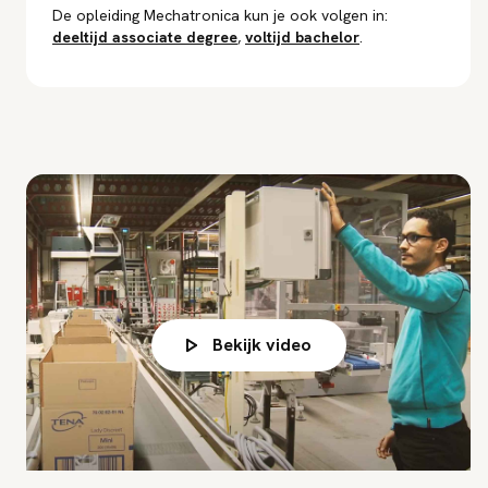
online leren en contactonderwijs. Daarin maak je je eigen
De opleiding Mechatronica kun je ook volgen in:
deeltijd
associate degree
,
voltijd
bachelor
.
keuzes. Ook mag je zelf bepalen in welke volgorde je de
lesmodules volgt.
Bekijk video