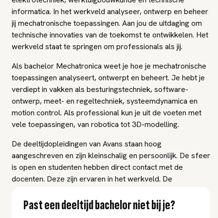
informatica. In het werkveld analyseer, ontwerp en beheer
jij mechatronische toepassingen. Aan jou de uitdaging om
technische innovaties van de toekomst te ontwikkelen. Het
werkveld staat te springen om professionals als jij.
Als bachelor Mechatronica weet je hoe je mechatronische
toepassingen analyseert, ontwerpt en beheert. Je hebt je
verdiept in vakken als besturingstechniek, software-
ontwerp, meet- en regeltechniek, systeemdynamica en
motion control. Als professional kun je uit de voeten met
vele toepassingen, van robotica tot 3D-modelling.
De deeltijdopleidingen van Avans staan hoog
aangeschreven en zijn kleinschalig en persoonlijk. De sfeer
is open en studenten hebben direct contact met de
docenten. Deze zijn ervaren in het werkveld. De
deeltijdopleiding Mechatronica is samen met
gerenommeerde bedrijven ontwikkeld en sluit daardoor
Past een deeltijd bachelor niet bij je?
goed aan op de praktijk. Je combineert werkplekleren met