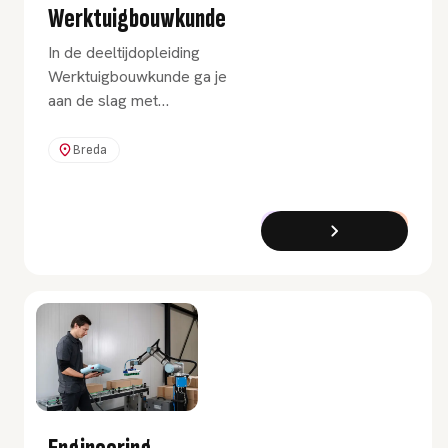
Werktuigbouwkunde
In de deeltijdopleiding
Werktuigbouwkunde ga je
aan de slag met
constructietechniek,
ontwerp, productie-,
Breda
energie- en
besturingstechniek.
Bachelor
Deeltijd