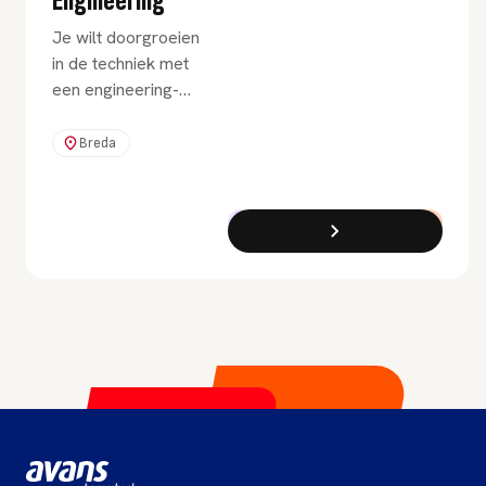
Engineering
Je wilt doorgroeien
in de techniek met
een engineering-
opleiding. Bij de
tweejarige
Breda
deeltijdopleiding
Engineering
Associate degree
Associate Degree
Deeltijd
kies je uit 1 van de
4 richtingen binnen
de techniek.