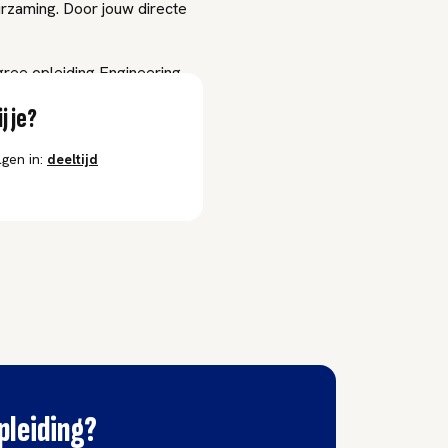
zaming. Door jouw directe
gree opleiding Engineering.
j je?
gen in:
deeltijd
pleiding?