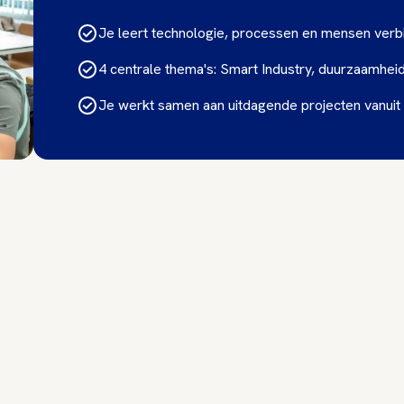
Je leert technologie, processen en mensen verb
4 centrale thema's: Smart Industry, duurzaamheid,
Je werkt samen aan uitdagende projecten vanuit 