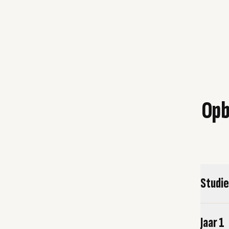
Opb
Studi
Jaar 1