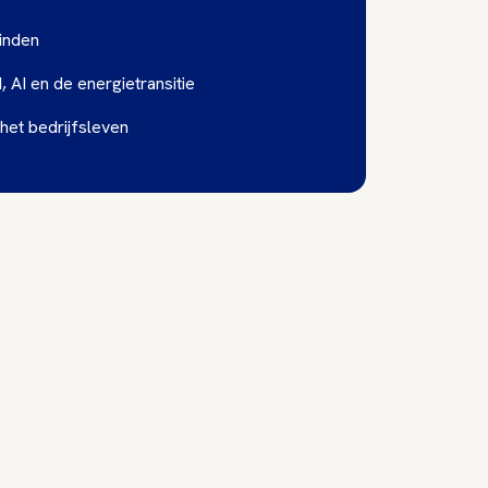
inden
 AI en de energietransitie
het bedrijfsleven