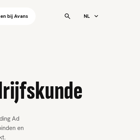
en bij Avans
NL
drijfskunde
iding Ad
binden en
kt.