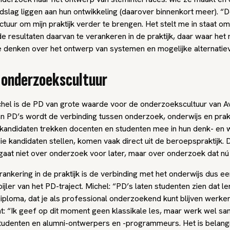
ndslag liggen aan hun ontwikkeling (daarover binnenkort meer). “
ctuur om mijn praktijk verder te brengen. Het stelt me in staat 
e resultaten daarvan te verankeren in de praktijk, daar waar het 
 te denken over het ontwerp van systemen en mogelijke alternatie
 onderzoekscultuur
hel is de PD van grote waarde voor de onderzoekscultuur van A
n PD’s wordt de verbinding tussen onderzoek, onderwijs en prakt
-kandidaten trekken docenten en studenten mee in hun denk- en 
e kandidaten stellen, komen vaak direct uit de beroepspraktijk. 
gaat niet over onderzoek voor later, maar over onderzoek dat nú 
ankering in de praktijk is de verbinding met het onderwijs dus e
pijler van het PD-traject. Michel: “PD’s laten studenten zien dat le
diploma, dat je als professional onderzoekend kunt blijven werken
at: “Ik geef op dit moment geen klassikale les, maar werk wel s
tudenten en alumni-ontwerpers en -programmeurs. Het is belang