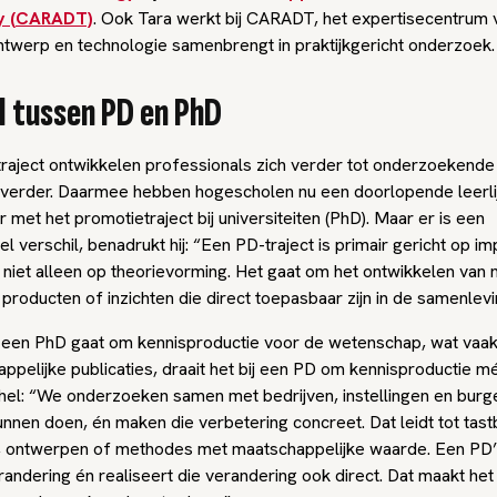
y (CARADT)
. Ook Tara werkt bij CARADT, het expertisecentrum 
ontwerp en technologie samenbrengt in praktijkgericht onderzoek.
l tussen PD en PhD
traject ontwikkelen professionals zich verder tot onderzoekende
 verder. Daarmee hebben hogescholen nu een doorlopende leerli
r met het promotietraject bij universiteiten (PhD). Maar er is een
 verschil, benadrukt hij: “Een PD-traject is primair gericht op im
s
niet
alleen op theorievorming. Het gaat om het ontwikkelen van 
producten of inzichten die direct toepasbaar zijn in de samenlevi
j een PhD gaat om kennisproductie voor de wetenschap, wat vaak
ppelijke publicaties, draait het bij een PD om kennisproductie m
ichel: “We onderzoeken samen met bedrijven, instellingen en bur
unnen doen, én maken die verbetering concreet. Dat leidt tot tas
s, ontwerpen of methodes met maatschappelijke waarde. Een PD’e
andering én realiseert die verandering ook direct. Dat maakt het