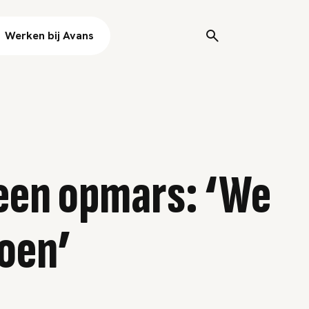
Werken bij Avans
een opmars: ‘We
oen’