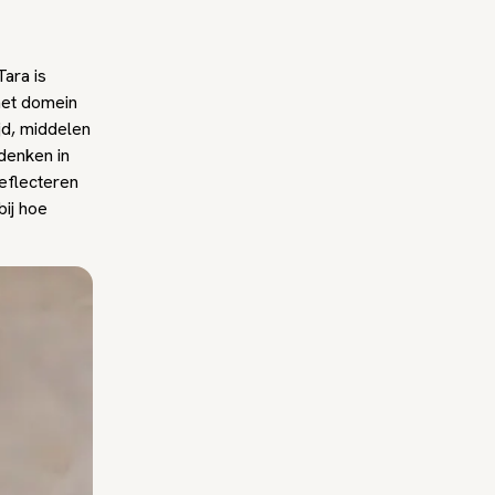
ara is
het domein
ijd, middelen
denken in
reflecteren
bij hoe