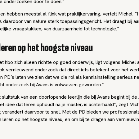
we onderzoeken door te doen.”
n hebben meestal al flink wat praktijkervaring, vertelt Michel. “
 daardoor van nature sterk toepassingsgericht. Het draagt bij aa
lijke vraagstukken, van duurzaamheid tot technologie.”
 leren op het hoogste niveau
het hbo zich alleen richtte op goed onderwijs, ligt volgens Michel 
k vernieuwend onderzoek dat direct iets betekent voor het wer
 PD’s laten we zien dat we die rol als kennisinstelling serieus 
icht onderzoek bij Avans is volwassen geworden.”
 sluitstuk van een doorlopende leerlijn die bij Avans begint bij de
t idee dat leren ophoudt na je master, is achterhaald”, zegt Mic
 verandert daarvoor te snel. Met de PD bieden we professional
n leren op het hoogste niveau, en om bij te dragen aan vernieuwin