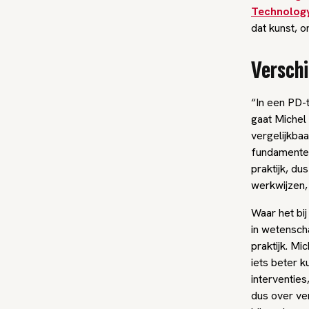
Technolog
dat kunst, 
Verschi
“In een PD-
gaat Michel
vergelijkbaa
fundamenteel
praktijk, du
werkwijzen, 
Waar het bi
in wetenscha
praktijk. M
iets beter k
interventie
dus over ver