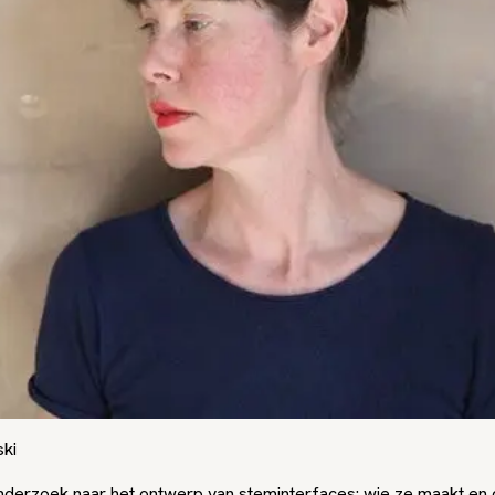
ski
nderzoek naar het ontwerp van steminterfaces: wie ze maakt en 