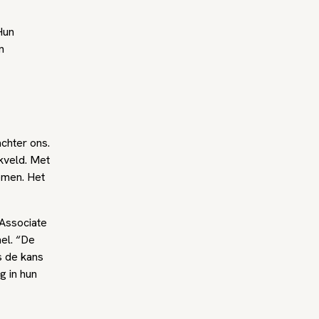
Hun
n
achter ons.
kveld. Met
nemen. Het
 Associate
hel. “De
s de kans
g in hun