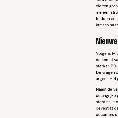
die ten gro
me een stru
te doen en d
kritisch na
Nieuwe
Volgens Mic
de komst va
sterker. PD
De vragen di
urgent. Het 
Naast de ver
belangrijke 
stopt na je 
bevestigt d
docenten, s