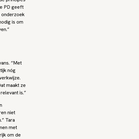
De PD geeft
om onderzoek
nodig is om
ven.”
vans. “Met
ijk nóg
werkwijze.
Dat maakt ze
relevant is.”
en
ren niet
.” Tara
amen met
rijk om de