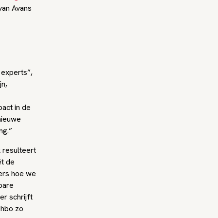
van Avans
 experts”,
jn,
pact in de
nieuwe
ng.”
 resulteert
ét de
gers hoe we
tbare
r schrijft
 hbo zo