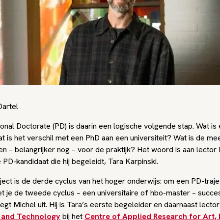
Dartel
onal Doctorate (PD) is daarin een logische volgende stap. Wat is
at is het verschil met een PhD aan een universiteit? Wat is de m
n – belangrijker nog – voor de praktijk? Het woord is aan lector
 PD-kandidaat die hij begeleidt, Tara Karpinski.
ject is de derde cyclus van het hoger onderwijs: om een PD-traj
et je de tweede cyclus – een universitaire of hbo-master – succ
egt Michel uit. Hij is Tara’s eerste begeleider en daarnaast lecto
n and Technology
bij het
Centre of Applied Research for Art,