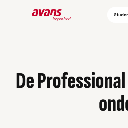
Stude
De Professiona
ond