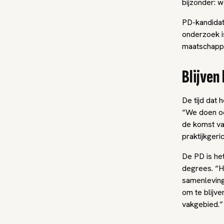
bijzonder: 
PD-kandidate
onderzoek is
maatschappe
Blijven
De tijd dat 
“We doen oo
de komst van
praktijkger
De PD is het
degrees. “He
samenleving
om te blijve
vakgebied.”