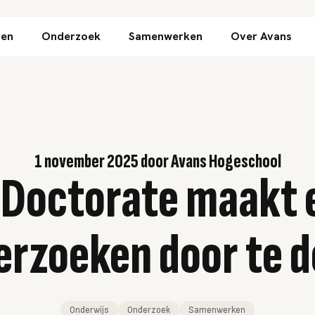
Direct naar inhoud
ren
Onderzoek
Samenwerken
Over Avans
1 november 2025
door
Avans Hogeschool
l Doctorate maakt 
erzoeken door te d
Onderwijs
Onderzoek
Samenwerken