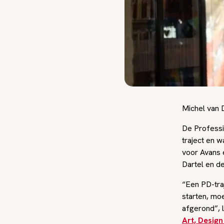
Michel van 
De Professi
traject en w
voor Avans e
Dartel en de
“Een PD-tra
starten, mo
afgerond”, l
Art, Desig