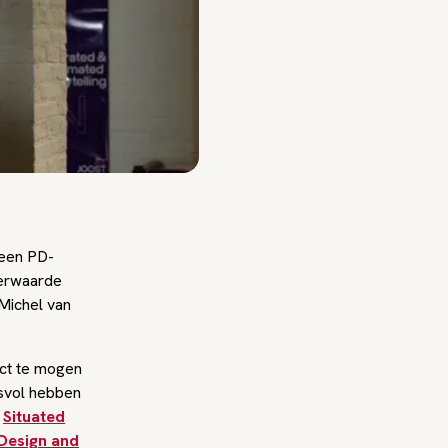
 een PD-
eerwaarde
 Michel van
ect te mogen
esvol hebben
r
Situated
 Design and