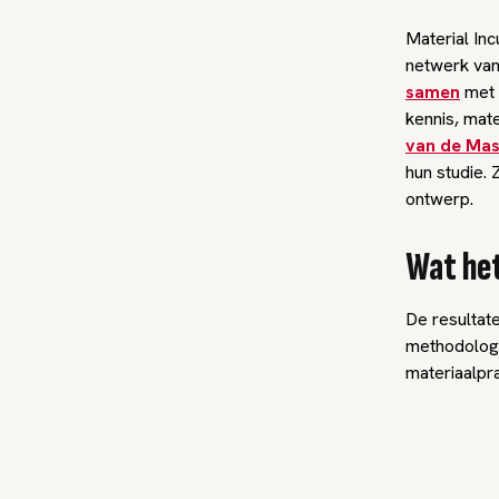
Material Inc
netwerk van
samen
met 
kennis, mat
van de Mast
hun studie. 
ontwerp.
Wat het
De resultate
methodologi
materiaalpra