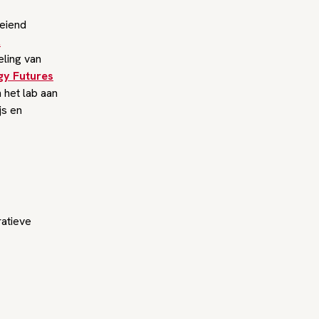
oeiend
l
ling van
gy Futures
 het lab aan
js en
atieve