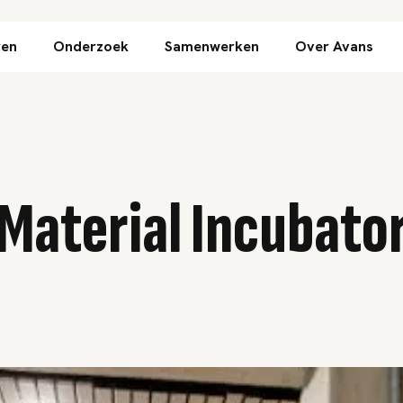
Direct naar inhoud
ren
Onderzoek
Samenwerken
Over Avans
Material Incubato