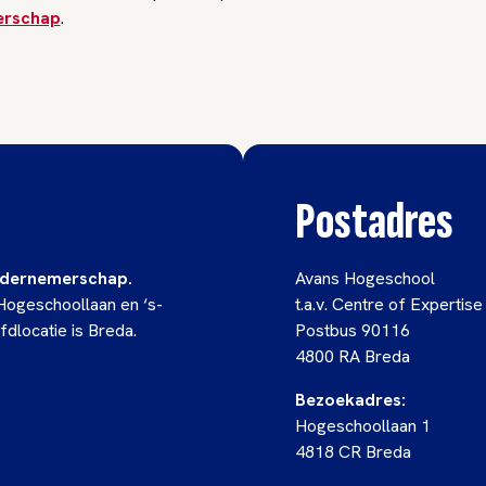
rschap
.
Postadres
Ondernemerschap.
Avans Hogeschool
 Hogeschoollaan en ‘s-
t.a.v. Centre of Expert
dlocatie is Breda.
Postbus 90116
4800 RA Breda
Bezoekadres:
Hogeschoollaan 1
4818 CR Breda