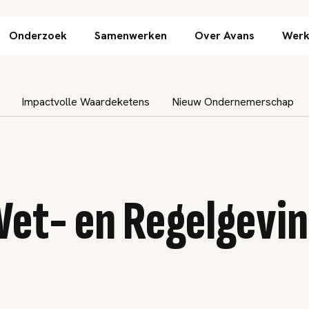
Direct naar inhoud
Onderzoek
Samenwerken
Over Avans
Werk
Impactvolle Waardeketens
Nieuw Ondernemerschap
et- en Regelgevi