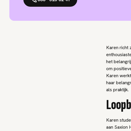
Karen richt
enthousiast
het belangri
om positieve
Karen werkt
haar belang
als praktijk.
Loop
Karen stude
aan Saxion 