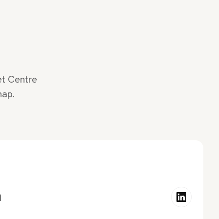
et Centre
hap.
n