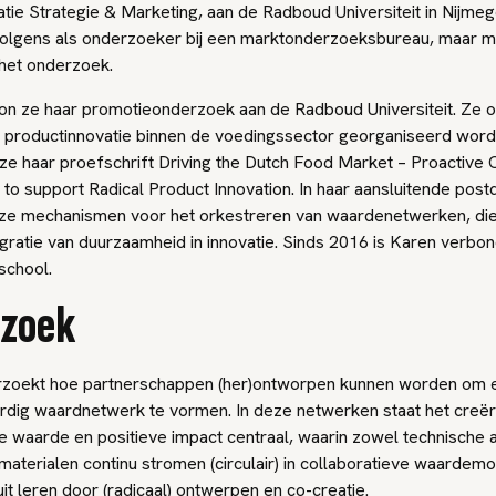
atie Strategie & Marketing, aan de Radboud Universiteit in Nijmeg
olgens als onderzoeker bij een marktonderzoeksbureau, maar mi
 het onderzoek.
on ze haar promotieonderzoek aan de Radboud Universiteit. Ze 
e productinnovatie binnen de voedingssector georganiseerd wordt
ze haar proefschrift
Driving the Dutch Food Market – Proactive
to support Radical Product Innovation
. In haar aansluitende post
ze mechanismen voor het orkestreren van waardenetwerken, die
gratie van duurzaamheid in innovatie. Sinds 2016 is Karen verbo
chool.
zoek
zoekt hoe partnerschappen (her)ontworpen kunnen worden om ee
ardig waardnetwerk te vormen. In deze netwerken staat het creë
 waarde en positieve impact centraal, waarin zowel technische a
materialen continu stromen (circulair) in collaboratieve waardemo
it leren door (radicaal) ontwerpen en co-creatie.