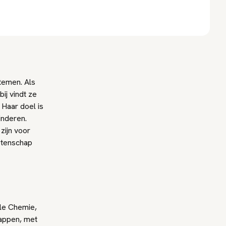
temen. Als
ij vindt ze
 Haar doel is
inderen.
zijn voor
etenschap
le Chemie,
appen, met