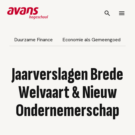
vigatie overslaan
Duurzame Finance
Economie als Gemeengoed
Im
Jaarverslagen Brede
Welvaart & Nieuw
Ondernemerschap