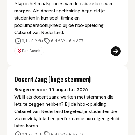
Stap in het maakproces van de cabaretiers van
morgen. Als docent speltraining begeleid je
studenten in hun spel, timing en
podiumpersoonlijkheid bij de hbo-opleiding
Cabaret van Nederland.
0,1 - 0,2 fte
€ 4.632
-
€ 6.677
Den Bosch
Docent Zang (hoge stemmen)
Reageren voor 15 augustus 2026
Wil jij als docent zang werken met stemmen die
iets te zeggen hebben? Bij de hbo-opleiding
Cabaret van Nederland begeleid je studenten die
via muziek, tekst en performance hun eigen geluid
laten horen.
0,1 - 0,2 fte
€ 4.632
-
€ 6.677