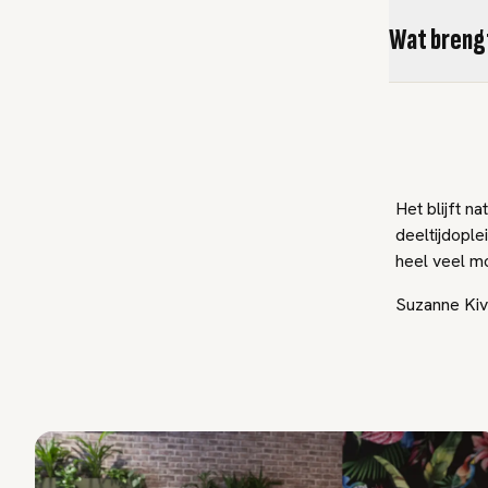
Wat brengt
Het blijft n
deeltijdople
heel veel m
Suzanne Kiv