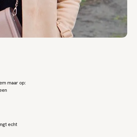
oem maar op:
 een
engt echt