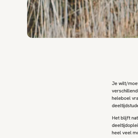
Je wilt/moet
verschillend
heleboel vra
deeltijdstu
Het blijft n
deeltijdople
heel veel m