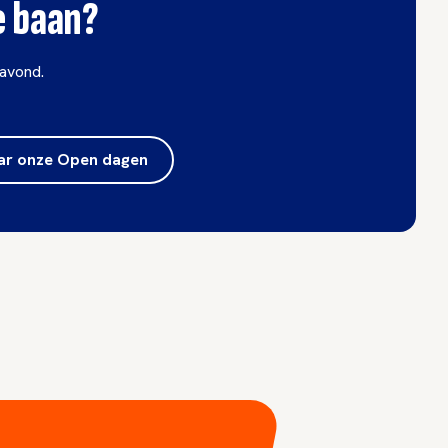
je baan?
avond.
ar onze Open dagen